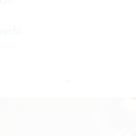
cht
recht
venzrecht