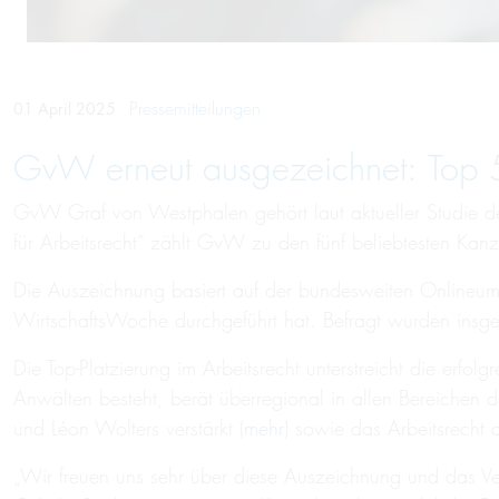
Pressemitteilungen
01 April 2025
GvW erneut ausgezeichnet: Top 5-K
GvW Graf von Westphalen gehört laut aktueller Studie der
für Arbeitsrecht“ zählt GvW zu den fünf beliebtesten Kanz
Die Auszeichnung basiert auf der bundesweiten Onlineumfra
WirtschaftsWoche durchgeführt hat. Befragt wurden insg
Die Top-Platzierung im Arbeitsrecht unterstreicht die erf
Anwälten besteht, berät überregional in allen Bereichen de
und Léon Wolters verstärkt (
mehr
) sowie das Arbeitsrecht 
„Wir freuen uns sehr über diese Auszeichnung und das Vert