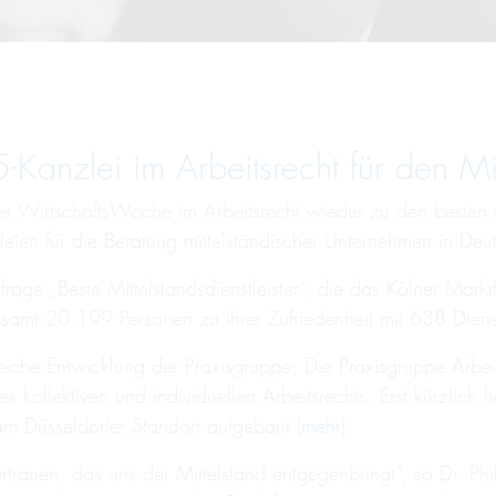
anzlei im Arbeitsrecht für den Mit
 WirtschaftsWoche im Arbeitsrecht wieder zu den besten Mi
leien für die Beratung mittelständischer Unternehmen in Deu
ge „Beste Mittelstandsdienstleister“, die das Kölner Marktf
esamt 20.199 Personen zu ihrer Zufriedenheit mit 638 Dien
olgreiche Entwicklung der Praxisgruppe: Die Praxisgruppe Ar
s kollektiven und individuellen Arbeitsrechts. Erst kürzlich
am Düsseldorfer Standort aufgebaut (
mehr
).
rauen, das uns der Mittelstand entgegenbringt“, so Dr. Phil