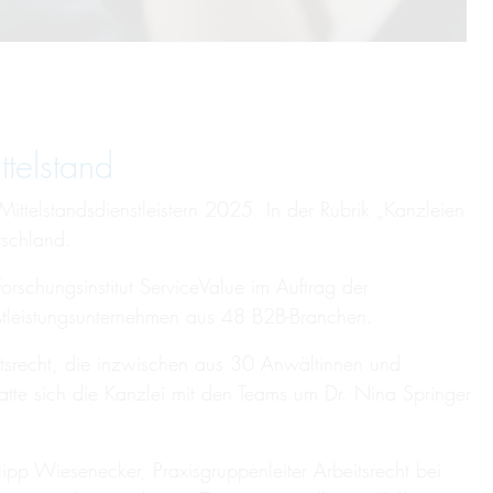
telstand
ttelstandsdienstleistern 2025. In der Rubrik „Kanzleien
tschland.
orschungsinstitut ServiceValue im Auftrag der
stleistungsunternehmen aus 48 B2B-Branchen.
beitsrecht, die inzwischen aus 30 Anwältinnen und
 hatte sich die Kanzlei mit den Teams um Dr. Nina Springer
ipp Wiesenecker, Praxisgruppenleiter Arbeitsrecht bei