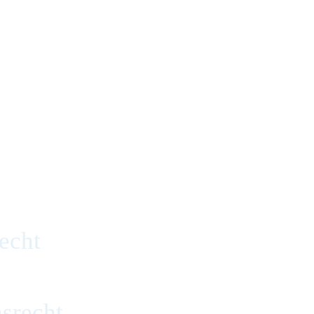
echt
srecht