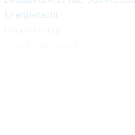
Energierecht
Finanzierung
Gesellschaftsrecht
Handelsrecht und Zivilrecht
Immobilienrecht
Insolvenzverwaltung und Inso
IP, Medien und Wettbewerb
IT und Datenschutz