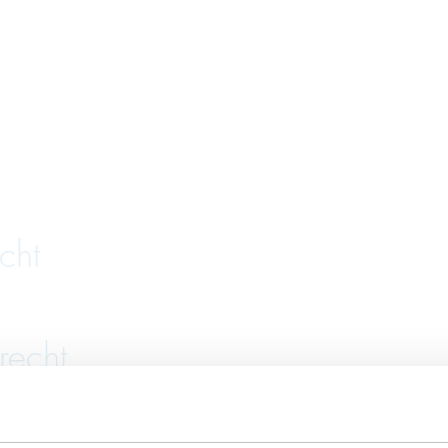
cht
recht