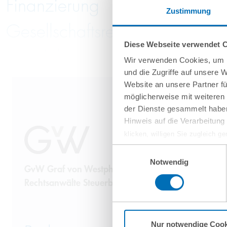
Finanzierung
Zustimmung
Gesellschaftsrecht
Diese Webseite verwendet 
Handelsrecht und Zivilrecht
Wir verwenden Cookies, um I
und die Zugriffe auf unsere 
Immobilienrecht
Website an unsere Partner fü
möglicherweise mit weiteren
Insolvenzverwaltung und Insol
der Dienste gesammelt haben
Hinweis auf die Verarbeitun
IP, Medien und Wettbewerb
klicken, willigen Sie zugleich g
werden derzeit vom Europäische
Einwilligungsauswahl
IT und Datenschutz
eingeschätzt. Es besteht das R
Notwendig
GvW Graf von Westphalen
ohne Rechtsbehelfsmöglichkeiten
Kapitalmarktrecht
Rechtsanwälte Steuerberater Partnerschaft mbB
vorgehend beschriebene Übermitt
Mehr Informationen finden S
Kartellrecht
Nur notwendige Cook