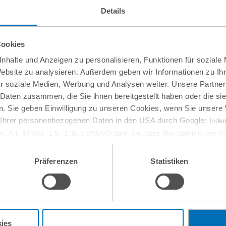
Details
Cookies
nhalte und Anzeigen zu personalisieren, Funktionen für soziale
Website zu analysieren. Außerdem geben wir Informationen zu I
r soziale Medien, Werbung und Analysen weiter. Unsere Partner
 Daten zusammen, die Sie ihnen bereitgestellt haben oder die s
venzrecht
. Sie geben Einwilligung zu unseren Cookies, wenn Sie unsere 
g Ihrer personenbezogenen Daten in den USA durch Google:
Indem
em. Art. 49 Abs. 1 S. 1 lit. a DSGVO darin ein, dass Ihre Daten in den 
n Gerichtshof als ein Land mit einem nach EU-Standards unzureichen
isiko, dass Ihre Daten durch US-Behörden, zu Kontroll- und zu Überwa
Präferenzen
Statistiken
, verarbeitet werden können. Wenn Sie auf „Funktionelle Cookies ablehn
lung nicht statt.
ie in unseren
Nutzungsbedingungen & Datenschutz
.
ies