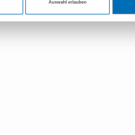
Auswahl erlauben
elrecht
g