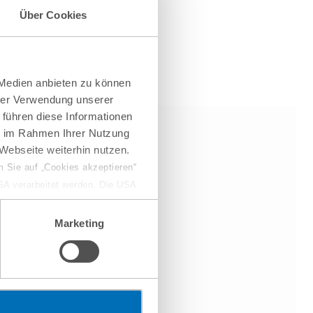
Über Cookies
 Medien anbieten zu können
hrer Verwendung unserer
 führen diese Informationen
ie im Rahmen Ihrer Nutzung
Webseite weiterhin nutzen.
 Sie auf „Cookies akzeptieren“
USA verarbeitet werden. Die USA
dem Datenschutzniveau
chungszwecken, gegebenenfalls
Marketing
en“ klicken, findet die