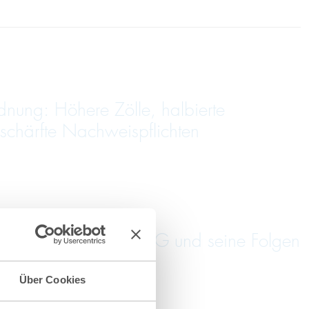
dnung: Höhere Zölle, halbierte
schärfte Nachweispflichten
: Das neue VerpackDG und seine Folgen
Über Cookies