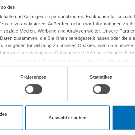
Cookies
nhalte und Anzeigen zu personalisieren, Funktionen für soziale
Website zu analysieren. Außerdem geben wir Informationen zu I
r soziale Medien, Werbung und Analysen weiter. Unsere Partner
 Daten zusammen, die Sie ihnen bereitgestellt haben oder die s
. Sie geben Einwilligung zu unseren Cookies, wenn Sie unsere 
g Ihrer personenbezogenen Daten in den USA durch Google:
Indem
em. Art. 49 Abs. 1 S. 1 lit. a DSGVO darin ein, dass Ihre Daten in den 
n Gerichtshof als ein Land mit einem nach EU-Standards unzureichen
isiko, dass Ihre Daten durch US-Behörden, zu Kontroll- und zu Überwa
Präferenzen
Statistiken
, verarbeitet werden können. Wenn Sie auf „Funktionelle Cookies ablehn
lung nicht statt.
ie in unseren
Nutzungsbedingungen & Datenschutz
.
ies
Auswahl erlauben
W Newsletter