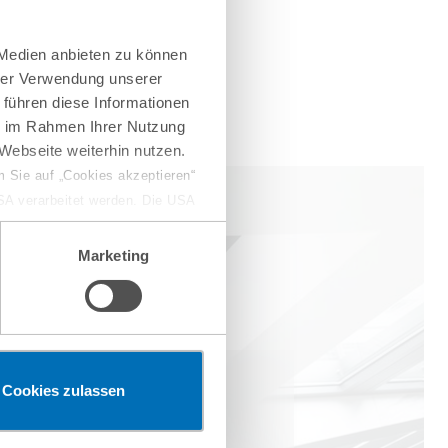
 Medien anbieten zu können
hrer Verwendung unserer
 führen diese Informationen
ie im Rahmen Ihrer Nutzung
Webseite weiterhin nutzen.
 Sie auf „Cookies akzeptieren“
USA verarbeitet werden. Die USA
dem Datenschutzniveau
chungszwecken, gegebenenfalls
Marketing
en“ klicken, findet die
Cookies zulassen