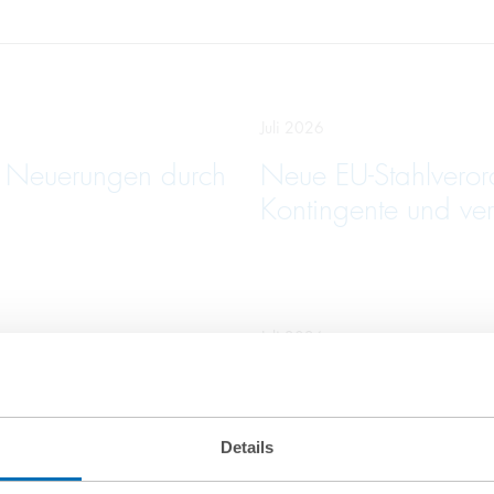
Juli 2026
e Neuerungen durch
Neue EU-Stahlveror
Kontingente und ver
Juli 2026
hale Übernahme von
Mehr als die PPWR
für Unternehmen
Details