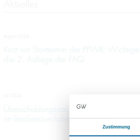
Aktuelles
August 2026
Kurz vor Starttermin der PPWR: Wichtig
die 2. Auflage der FAQ
Juli 2026
Überschuldungsnachweis: Keine pausc
im Insolvenzverfahren erzielten Erlösen
Zustimmung