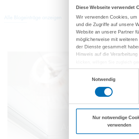
Diese Webseite verwendet 
Alle Blogeinträge anzeigen
Wir verwenden Cookies, um I
und die Zugriffe auf unsere 
Website an unsere Partner fü
möglicherweise mit weiteren
der Dienste gesammelt haben
Hinweis auf die Verarbeitun
klicken, willigen Sie zugleich g
werden derzeit vom Europäische
Einwilligungsauswahl
eingeschätzt. Es besteht das R
Notwendig
ohne Rechtsbehelfsmöglichkeiten
vorgehend beschriebene Übermitt
Mehr Informationen finden S
Nur notwendige Cook
Anmeldung zum Gv
verwenden