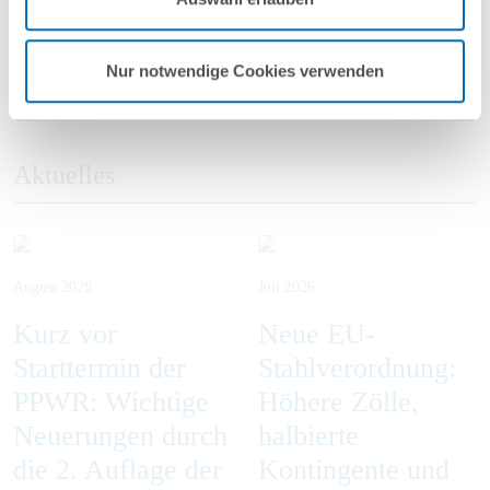
Nutzungsbedingungen & Datenschutz
.
a.baumbach@gvw.com
Nur notwendige Cookies verwenden
Aktuelles
August 2026
Juli 2026
Kurz vor
Neue EU-
Starttermin der
Stahlverordnung:
PPWR: Wichtige
Höhere Zölle,
Neuerungen durch
halbierte
die 2. Auflage der
Kontingente und