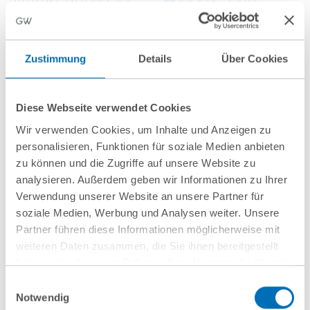
PPWR: Wichtige
Höhere Zölle,
Neuerungen durch
halbierte
die 2. Auflage der
Kontingente und
Zustimmung
Details
Über Cookies
FAQ
verschärfte
Nachweispflichten
Diese Webseite verwendet Cookies
Wir verwenden Cookies, um Inhalte und Anzeigen zu
personalisieren, Funktionen für soziale Medien anbieten
zu können und die Zugriffe auf unsere Website zu
analysieren. Außerdem geben wir Informationen zu Ihrer
Verwendung unserer Website an unsere Partner für
soziale Medien, Werbung und Analysen weiter. Unsere
Juli 2026
Juli 2026
Partner führen diese Informationen möglicherweise mit
weiteren Daten zusammen, die Sie ihnen bereitgestellt
Überschuldungsna
Mehr als die
haben oder die sie im Rahmen Ihrer Nutzung der Dienste
chweis: Keine
PPWR: Das neue
gesammelt haben. Sie geben Einwilligung zu unseren
Einwilligungsauswahl
Cookies, wenn Sie unsere Webseite weiterhin nutzen.
pauschale
VerpackDG und
Notwendig