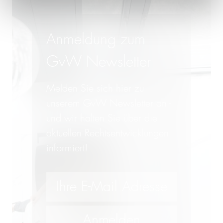
Anmeldung zum
GvW Newsletter
Melden Sie sich hier zu
unserem GvW Newsletter an -
und wir halten Sie über die
aktuellen Rechtsentwicklungen
informiert!