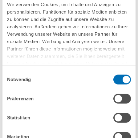
Wir verwenden Cookies, um Inhalte und Anzeigen zu
(BGH, Urteil vom 16. Juli 2012 - II ZR 55/11)
personalisieren, Funktionen für soziale Medien anbieten
zu können und die Zugriffe auf unsere Website zu
Dr. Frank Süß, Rechtsanwalt
analysieren. Außerdem geben wir Informationen zu Ihrer
Verwendung unserer Website an unsere Partner für
Beitrag teilen
soziale Medien, Werbung und Analysen weiter. Unsere
Partner führen diese Informationen möglicherweise mit
weiteren Daten zusammen, die Sie ihnen bereitgestellt
haben oder die sie im Rahmen Ihrer Nutzung der Dienste
gesammelt haben. Sie geben Einwilligung zu unseren
Einwilligungsauswahl
Aktuelles
Cookies, wenn Sie unsere Webseite weiterhin nutzen.
Notwendig
Hinweis auf die Verarbeitung Ihrer personenbezogenen
Daten in den USA durch Google:
Indem Sie auf „Cookies
Präferenzen
akzeptieren“ klicken, willigen Sie zugleich gem. Art. 49 Abs. 1
S. 1 lit. a DSGVO darin ein, dass Ihre Daten in den USA
verarbeitet werden. Die USA werden derzeit vom Europäischen
Statistiken
Gerichtshof als ein Land mit einem nach EU-Standards
unzureichendem Datenschutzniveau eingeschätzt. Es besteht
Marketing