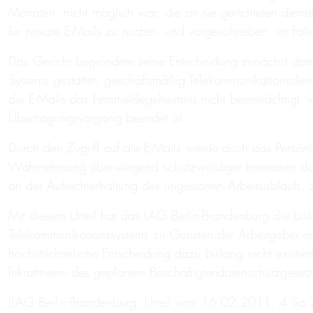
Monaten nicht möglich war, die an sie gerichteten dienst
für private E-Mails zu nutzen, und vorgeschrieben, im Fal
Das Gericht begründete seine Entscheidung zunächst damit
Systems gestattet, geschäftsmäßig Telekommunikationsdie
die E-Mails das Fernmeldegeheimnis nicht beeinträchtig
Übertragungsvorgang beendet ist.
Durch den Zugriff auf die E-Mails werde auch das Persönlic
Wahrnehmung überwiegend schutzwürdiger Interessen des A
an der Aufrechterhaltung des ungestörten Arbeitsablaufs, zu
Mit diesem Urteil hat das LAG Berlin-Brandenburg die bis
Telekommunikationssystems zu Gunsten der Arbeitgeber en
höchstrichterliche Entscheidung dazu bislang nicht existie
Inkrafttreten des geplanten Beschäftigtendatenschutzgese
(LAG Berlin-Brandenburg, Urteil vom 16.02.2011, 4 S