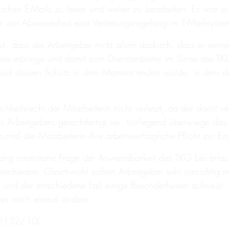
lichen E-Mails zu lesen und weiter zu bearbeiten. Es war in
le von Abwesenheit eine Vertretungsregelung im E-Mail-system
, dass der Arbeitgeber nicht allein dadurch, dass er seinen
nste erbringe und damit zum Dienstanbieter im Sinne des TK
t, weil dessen Schutz in dem Moment enden würde, in dem
hkeitsrecht der Mitarbeiterin nicht verletzt, da der damit ve
rbeitgebers gerechtfertigt sei. Vorliegend überwiege das 
mal die Mitarbeiterin ihre arbeitsvertragliche Pflicht zur Ein
lang umstrittene Frage der Anwendbarkeit des TKG bei erlaub
tschieden. Gleichwohl sollten Arbeitgeber sehr umsichtig
rt und der entschiedene Fall einige Besonderheiten aufweist.
tzes noch einmal ändern.
a 2132/10)