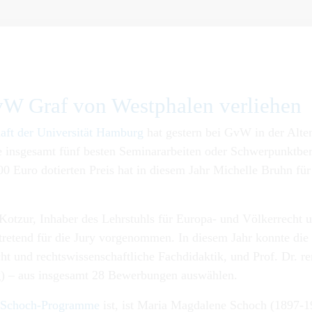
vW Graf von Westphalen verliehen
haft der Universität Hamburg
hat gestern bei GvW in der Alte
 insgesamt fünf besten Seminararbeiten oder Schwerpunktbere
Euro dotierten Preis hat in diesem Jahr Michelle Bruhn für
 Kotzur, Inhaber des Lehrstuhls für Europa- und Völkerrecht
tretend für die Jury vorgenommen. In diesem Jahr konnte die 
ht und rechtswissenschaftliche Fachdidaktik, und Prof. Dr. rer
g) – aus insgesamt 28 Bewerbungen auswählen.
-Schoch-Programme
ist, ist Maria Magdalene Schoch (1897-19