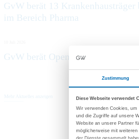
GvW berät 13 Krankenhausträger b
im Bereich Pharma
10 Juli 2026
GvW berät Openlaw beim Erwerb v
Zustimmung
Mehr Aktuelles anzeigen
Diese Webseite verwendet 
Wir verwenden Cookies, um I
und die Zugriffe auf unsere 
Website an unsere Partner fü
möglicherweise mit weiteren
der Dienste gesammelt haben