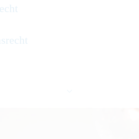
echt
srecht
lvenzrecht