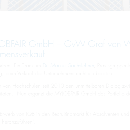
YJOBFAIR GmbH – GvW Graf von W
hmensverkauf
orben. Ein Team um
Dr. Markus Sachslehner
, Praxisgruppen
g, beim Verkauf des Unternehmens rechtlich beraten.
er von Hochschulen seit 2010 den unmittelbaren Dialog zw
ersitäten. Nun ergänzt die MYJOBFAIR GmbH das Portfolio d
Erwerb von IQB in den Recruitingmarkt für Absolventen und 
 heranzuführen“.