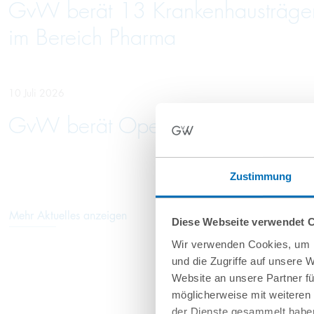
GvW berät 13 Krankenhausträger 
im Bereich Pharma
10 Juli 2026
GvW berät Openlaw beim Erwerb 
Zustimmung
Mehr Aktuelles anzeigen
Diese Webseite verwendet 
Wir verwenden Cookies, um I
und die Zugriffe auf unsere 
Website an unsere Partner fü
möglicherweise mit weiteren
der Dienste gesammelt haben