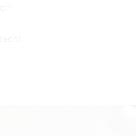
cht
recht
venzrecht