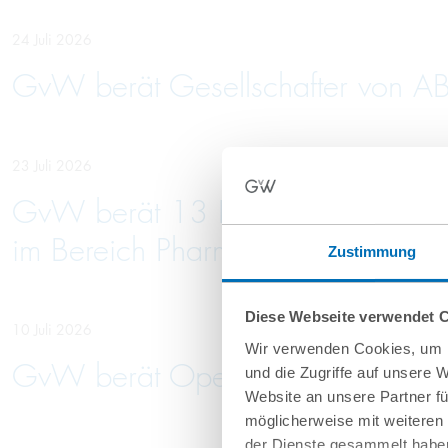
24 Juli 2026
GvW berät Gesellschafter von AB
23 Juli 2026
GvW berät 13 Krankenhausträger 
im Bereich Pharma
Zustimmung
Diese Webseite verwendet 
10 Juli 2026
Wir verwenden Cookies, um I
GvW berät Openlaw beim Erwerb 
und die Zugriffe auf unsere 
Website an unsere Partner fü
möglicherweise mit weiteren
der Dienste gesammelt haben