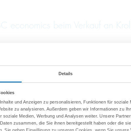
C economics beim Verkauf an Krol
bei Vergabe einer Rahmenvereinbar
Details
Cookies
nhalte und Anzeigen zu personalisieren, Funktionen für soziale
von Firma.de aus der Insolvenz
Website zu analysieren. Außerdem geben wir Informationen zu I
r soziale Medien, Werbung und Analysen weiter. Unsere Partner
 Daten zusammen, die Sie ihnen bereitgestellt haben oder die s
. Sie geben Einwilligung zu unseren Cookies, wenn Sie unsere 