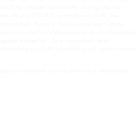
 Entwicklung umfassen ökonomische, ökologische und
eier
, Head of ESG & Sustainability von GvW. Das
ternehmen Right. Based on Science einen sog. Climate
inbeziehung aller GvW-Mitarbeitenden an allen Standorten
stellt werden soll. „Es ist unglaublich viel in
ie HR-Abteilung von GvW zukunftsfähig auf, sondern möchte
rlangt ein Umdenken von uns allen und ist weitreichend.
.“