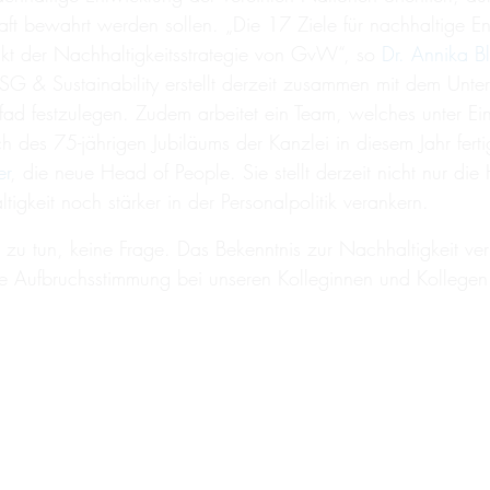
haft bewahrt werden sollen. „Die 17 Ziele für nachhaltige
kt der Nachhaltigkeitsstrategie von GvW“, so
Dr. Annika Bl
 ESG & Sustainability erstellt derzeit zusammen mit dem Un
pfad festzulegen. Zudem arbeitet ein Team, welches unter E
es 75-jährigen Jubiläums der Kanzlei in diesem Jahr fertigge
er
, die neue Head of People. Sie stellt derzeit nicht nur d
keit noch stärker in der Personalpolitik verankern.
l zu tun, keine Frage. Das Bekenntnis zur Nachhaltigkeit ve
 Aufbruchsstimmung bei unseren Kolleginnen und Kollegen