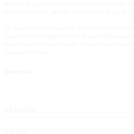
heraus in Bezug auf die chinesisch-rechtlichen Aspekt
Partner
Patrick Heid
, gehörten die Associates
Zheng Ye
,
K
Die deutschen und chinesischen Anwälte von GvW waren 
eigenen
Büro in Shanghai
seit 2008 regelmäßig europäis
hinaus bietet die
China-Praxis
der Kanzlei chinesischen Un
europäischen Markt.
Beitrag teilen
Aktuelles
31 Juli 2026