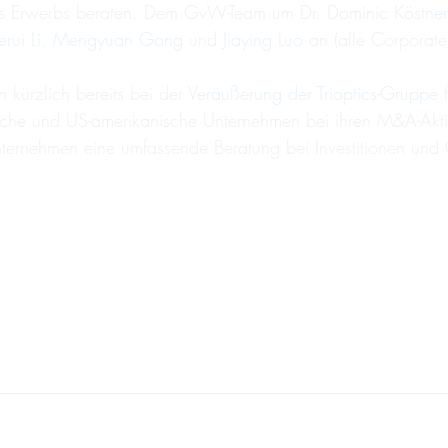
e des Erwerbs beraten. Dem GvW-Team um
Dr. Dominic Köstner
erui Li
,
Mengyuan Gong
und
Jiaying Luo
an (alle Corporat
kürzlich bereits bei der
Veräußerung der Trioptics-Gruppe
f
che und US-amerikanische Unternehmen bei ihren M&A-Akti
ternehmen eine umfassende Beratung bei Investitionen und