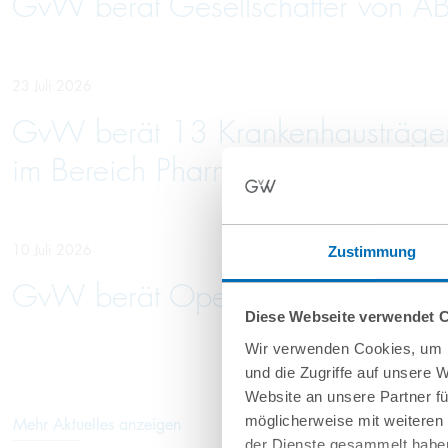
GvW berät Gesellschafter von AB
23 Juli 2026
GvW berät 13 Krankenhausträger 
im Bereich Pharma
10 Juli 2026
Zustimmung
GvW berät Openlaw beim Erwerb 
Diese Webseite verwendet 
Wir verwenden Cookies, um I
und die Zugriffe auf unsere 
Website an unsere Partner fü
möglicherweise mit weiteren
Mehr Aktuelles anzeigen
der Dienste gesammelt haben