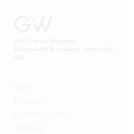
Sanierung
Sanktionsrecht
Steuerrecht
GvW Graf von Westphalen
Rechtsanwälte Steuerberater Partnerschaft
Telekommunikation
mbB
Transportrecht und Lagerrecht
Vergaberecht
Berlin
Versicherungsrecht
Düsseldorf
Vertriebsrecht
Frankfurt am Main
Wirtschaftsrecht
Hamburg