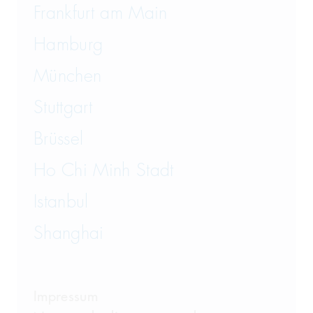
Vertriebsrecht
Frankfurt am Main
Wirtschaftsrecht
Hamburg
München
Wirtschaftsstrafrecht und
Steuerstrafrecht
Stuttgart
Brüssel
Ho Chi Minh Stadt
Istanbul
Shanghai
Impressum