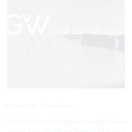
EN
Pressemitteilungen
01 Oktober 2012
GvW Graf von Westphalen verstärkt seine