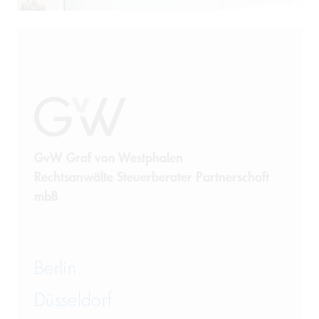
Prozessführung
Restrukturierung und
Sanierung
Sanktionsrecht
Steuerrecht
GvW Graf von Westphalen
Rechtsanwälte Steuerberater Partnerschaft
Telekommunikation
mbB
Transportrecht und Lagerrecht
Vergaberecht
Berlin
Versicherungsrecht
Düsseldorf