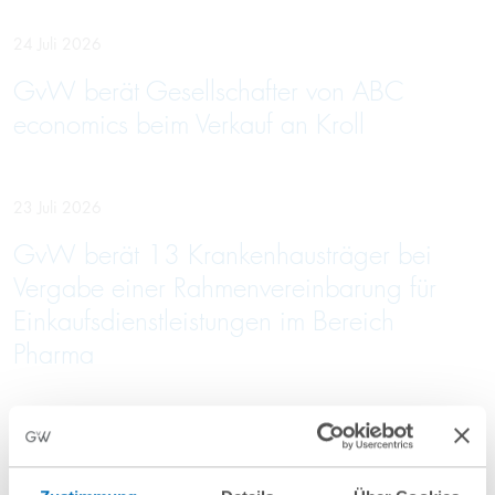
24 Juli 2026
GvW berät Gesellschafter von ABC
economics beim Verkauf an Kroll
23 Juli 2026
GvW berät 13 Krankenhausträger bei
Vergabe einer Rahmenvereinbarung für
Einkaufsdienstleistungen im Bereich
Pharma
10 Juli 2026
GvW berät Openlaw beim Erwerb von