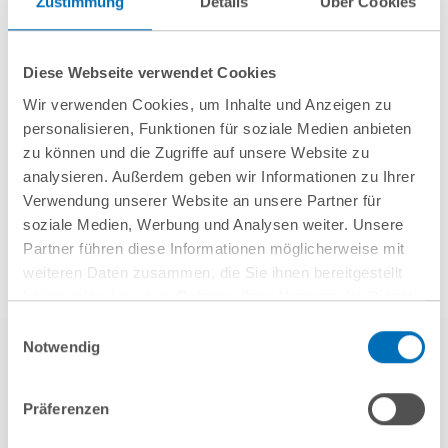
Zustimmung
Details
Über Cookies
Firma.de aus der Insolvenz
Diese Webseite verwendet Cookies
Wir verwenden Cookies, um Inhalte und Anzeigen zu
personalisieren, Funktionen für soziale Medien anbieten
Mehr Aktuelles anzeigen
zu können und die Zugriffe auf unsere Website zu
analysieren. Außerdem geben wir Informationen zu Ihrer
Verwendung unserer Website an unsere Partner für
soziale Medien, Werbung und Analysen weiter. Unsere
Partner führen diese Informationen möglicherweise mit
weiteren Daten zusammen, die Sie ihnen bereitgestellt
haben oder die sie im Rahmen Ihrer Nutzung der Dienste
gesammelt haben. Sie geben Einwilligung zu unseren
Einwilligungsauswahl
Cookies, wenn Sie unsere Webseite weiterhin nutzen.
Notwendig
Hinweis auf die Verarbeitung Ihrer personenbezogenen
Daten in den USA durch Google:
Indem Sie auf „Cookies
Präferenzen
akzeptieren“ klicken, willigen Sie zugleich gem. Art. 49 Abs. 1
S. 1 lit. a DSGVO darin ein, dass Ihre Daten in den USA