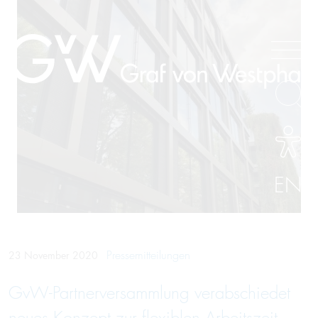
EN
Pressemitteilungen
23 November 2020
GvW-Partner­versamm­lung verabschie­det