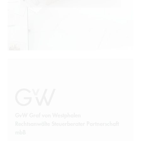
Öffentliches Wirtschaftsrecht
Patentrecht
Produkthaftung
Prozessführung
Restrukturierung und
Sanierung
Sanktionsrecht
Steuerrecht
GvW Graf von Westphalen
Rechtsanwälte Steuerberater Partnerschaft
Telekommunikation
mbB