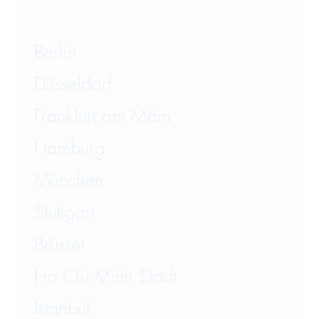
Transportrecht und Lagerrecht
Vergaberecht
Berlin
Versicherungsrecht
Düsseldorf
Vertriebsrecht
Frankfurt am Main
Wirtschaftsrecht
Hamburg
München
Wirtschaftsstrafrecht und
Steuerstrafrecht
Stuttgart
Brüssel
Ho Chi Minh Stadt
Istanbul