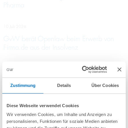
Pharma
10 Juli 2026
GvW berät Openlaw beim Erwerb von
Firma.de aus der Insolvenz
Mehr Aktuelles anzeigen
Zustimmung
Details
Über Cookies
Diese Webseite verwendet Cookies
Wir verwenden Cookies, um Inhalte und Anzeigen zu
personalisieren, Funktionen für soziale Medien anbieten