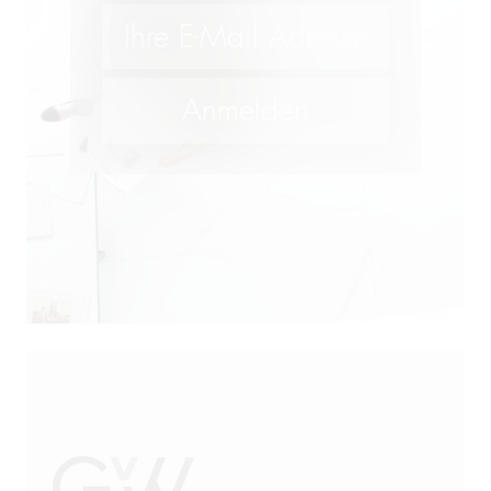
Lebensmittelrecht und
Futtermittelrecht
M&A
Öffentliches Wirtschaftsrecht
Patentrecht
Produkthaftung
Prozessführung
Restrukturierung und
Sanierung
Sanktionsrecht