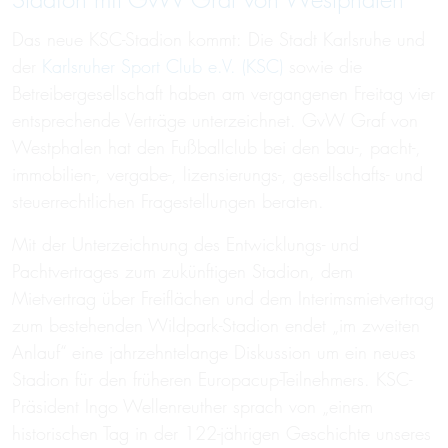
Stadion mit GvW Graf von Westphalen
Das neue KSC-Stadion kommt: Die Stadt Karlsruhe und
der
Karlsruher Sport Club e.V. (KSC)
sowie die
Betreibergesellschaft haben am vergangenen Freitag vier
entsprechende Verträge unterzeichnet. GvW Graf von
Westphalen hat den Fußballclub bei den bau-, pacht-,
immobilien-, vergabe-, lizensierungs-, gesellschafts- und
steuerrechtlichen Fragestellungen beraten.
Mit der Unterzeichnung des Entwicklungs- und
Pachtvertrages zum zukünftigen Stadion, dem
Mietvertrag über Freiflächen und dem Interimsmietvertrag
zum bestehenden Wildpark-Stadion endet „im zweiten
Anlauf“ eine jahrzehntelange Diskussion um ein neues
Stadion für den früheren Europacup-Teilnehmers. KSC-
Präsident Ingo Wellenreuther sprach von „einem
historischen Tag in der 122-jährigen Geschichte unseres