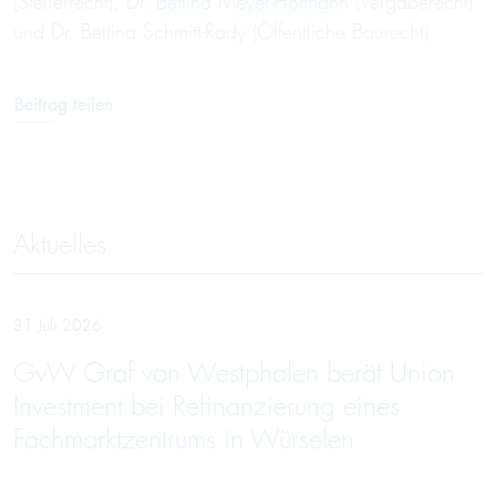
(Steuerrecht),
Dr. Bettina Meyer-Hofmann
(Vergaberecht)
und
Dr. Bettina Schmitt-Rady
(Öffentliche Baurecht).
Beitrag teilen
Aktuelles
31 Juli 2026
GvW Graf von Westphalen berät Union
Investment bei Refinanzierung eines
Fachmarktzentrums in Würselen