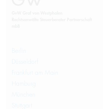
Steuerrecht
GvW Graf von Westphalen
Rechtsanwälte Steuerberater Partnerschaft
Telekommunikation
mbB
Transportrecht und Lagerrecht
Vergaberecht
Berlin
Versicherungsrecht
Düsseldorf
Vertriebsrecht
Frankfurt am Main
Wirtschaftsrecht
Hamburg
München
Wirtschaftsstrafrecht und
Steuerstrafrecht
Stuttgart