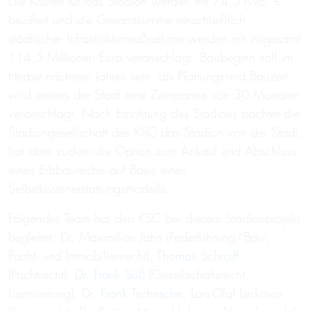
Die Kosten für das Stadion werden mit 74,5 Mio. €
beziffert und die Gesamtsumme einschließlich
städtischer Infrastrukturmaßnahmenwerden mit insgesamt
114,5 Millionen Euro veranschlagt. Baubeginn soll im
Herbst nächsten Jahres sein, als Planungs-und Bauzeit
wird seitens der Stadt eine Zeitspanne von 30 Monaten
veranschlagt. Nach Errichtung des Stadions pachtet die
Stadiongesellschaft des KSC das Stadion von der Stadt,
hat aber zudem die Option zum Ankauf und Abschluss
eines Erbbaurechts auf Basis eines
Selbstkostenerstattungsmodells.
Folgendes Team hat den KSC bei diesem Stadionprojekt
begleitet: Dr. Maximilian Jahn (Federführung/Bau-,
Pacht- und Immobilienrecht),
Thomas Schroiff
(Pachtrecht),
Dr. Frank Süß
(Gesellschaftsrecht,
Lizensierung),
Dr. Frank Tschesche
, Lars-Olaf Leskovar