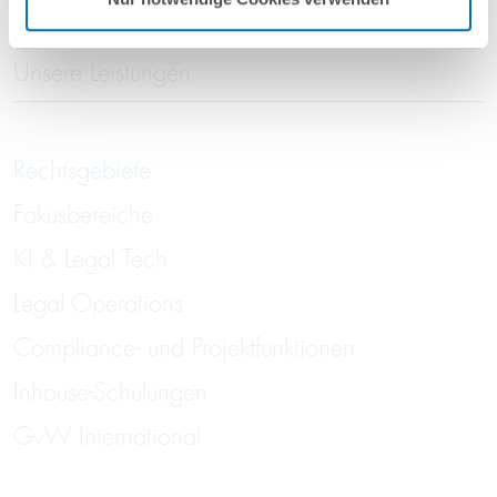
Unsere Leistungen
Rechtsgebiete
Fokusbereiche
KI & Legal Tech
Legal Operations
Compliance- und Projektfunktionen
Inhouse-Schulungen
GvW International