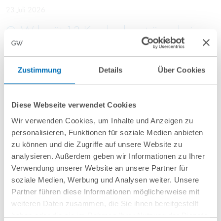
23 Juli 2026
GvW berät 13 Krankenhausträger bei
Vergabe einer Rahmenvereinbarung für
Einkaufsdienstleistungen im Bereich
Zustimmung
Details
Über Cookies
Pharma
Diese Webseite verwendet Cookies
10 Juli 2026
Wir verwenden Cookies, um Inhalte und Anzeigen zu
GvW berät Openlaw beim Erwerb von
personalisieren, Funktionen für soziale Medien anbieten
zu können und die Zugriffe auf unsere Website zu
Firma.de aus der Insolvenz
analysieren. Außerdem geben wir Informationen zu Ihrer
Verwendung unserer Website an unsere Partner für
soziale Medien, Werbung und Analysen weiter. Unsere
Partner führen diese Informationen möglicherweise mit
weiteren Daten zusammen, die Sie ihnen bereitgestellt
Mehr Aktuelles anzeigen
haben oder die sie im Rahmen Ihrer Nutzung der Dienste