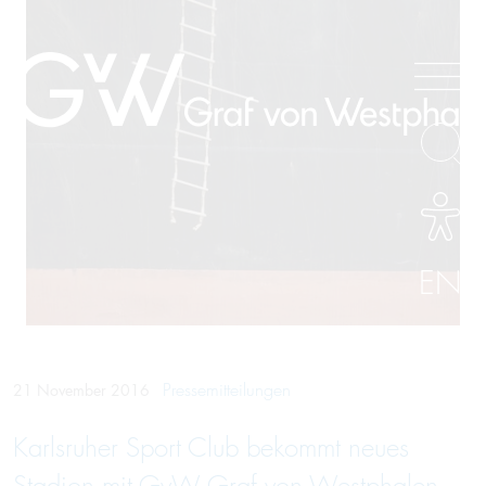
EN
Pressemitteilungen
21 November 2016
Karlsruher Sport Club bekommt neues