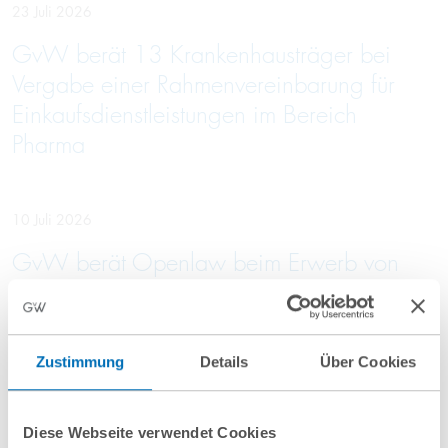
23 Juli 2026
GvW berät 13 Krankenhausträger bei
Vergabe einer Rahmenvereinbarung für
Einkaufsdienstleistungen im Bereich
Pharma
10 Juli 2026
GvW berät Openlaw beim Erwerb von
Firma.de aus der Insolvenz
Zustimmung
Details
Über Cookies
Mehr Aktuelles anzeigen
Diese Webseite verwendet Cookies