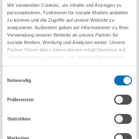
Wir verwenden Cookies, um Inhalte und Anzeigen zu
personalisieren, Funktionen für soziale Medien anbieten
zu können und die Zugriffe auf unsere Website zu
analysieren. Außerdem geben wir Informationen zu Ihrer
Verwendung unserer Website an unsere Partner für
soziale Medien, Werbung und Analysen weiter. Unsere
Partner führen diese Informationen möglicherweise mit
weiteren Daten zusammen, die Sie ihnen bereitgestellt
haben oder die sie im Rahmen Ihrer Nutzung der Dienste
gesammelt haben. Sie geben Einwilligung zu unseren
Einwilligungsauswahl
Cookies, wenn Sie unsere Webseite weiterhin nutzen.
Notwendig
Hinweis auf die Verarbeitung Ihrer personenbezogenen
Daten in den USA durch Google:
Indem Sie auf „Cookies
weitere Referenzen
Präferenzen
akzeptieren“ klicken, willigen Sie zugleich gem. Art. 49 Abs. 1
S. 1 lit. a DSGVO darin ein, dass Ihre Daten in den USA
verarbeitet werden. Die USA werden derzeit vom Europäischen
Statistiken
Gerichtshof als ein Land mit einem nach EU-Standards
unzureichendem Datenschutzniveau eingeschätzt. Es besteht
Marketing