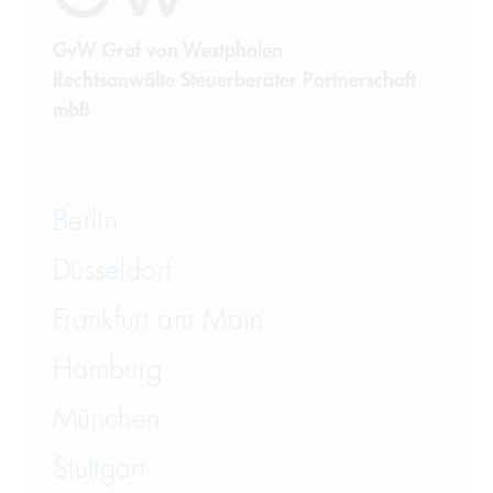
Steuerrecht
GvW Graf von Westphalen
Rechtsanwälte Steuerberater Partnerschaft
Telekommunikation
mbB
Transportrecht und Lagerrecht
Vergaberecht
Berlin
Versicherungsrecht
Düsseldorf
Vertriebsrecht
Frankfurt am Main
Wirtschaftsrecht
Hamburg
München
Wirtschaftsstrafrecht und
Steuerstrafrecht
Stuttgart