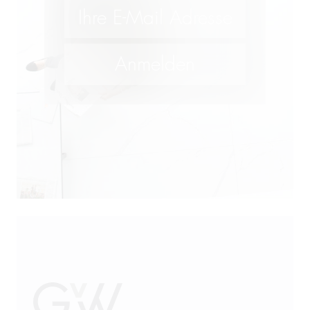
Lebensmittelrecht und
Futtermittelrecht
M&A
Öffentliches Wirtschaftsrecht
Patentrecht
Produkthaftung
Prozessführung
Restrukturierung und
Sanierung
Sanktionsrecht