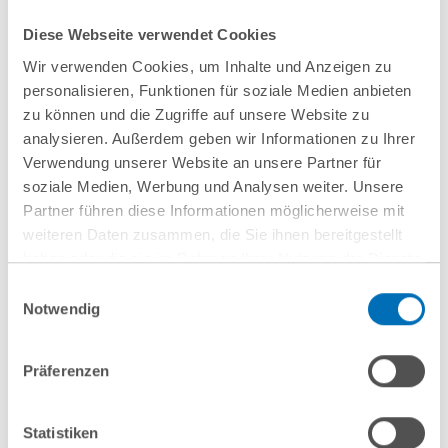
Diese Webseite verwendet Cookies
Wir verwenden Cookies, um Inhalte und Anzeigen zu
personalisieren, Funktionen für soziale Medien anbieten
zu können und die Zugriffe auf unsere Website zu
analysieren. Außerdem geben wir Informationen zu Ihrer
Verwendung unserer Website an unsere Partner für
soziale Medien, Werbung und Analysen weiter. Unsere
Partner führen diese Informationen möglicherweise mit
weiteren Daten zusammen, die Sie ihnen bereitgestellt
haben oder die sie im Rahmen Ihrer Nutzung der Dienste
gesammelt haben. Sie geben Einwilligung zu unseren
Einwilligungsauswahl
Cookies, wenn Sie unsere Webseite weiterhin nutzen.
Notwendig
Hinweis auf die Verarbeitung Ihrer personenbezogenen
Daten in den USA durch Google:
Indem Sie auf „Cookies
Präferenzen
akzeptieren“ klicken, willigen Sie zugleich gem. Art. 49 Abs. 1
S. 1 lit. a DSGVO darin ein, dass Ihre Daten in den USA
verarbeitet werden. Die USA werden derzeit vom Europäischen
Statistiken