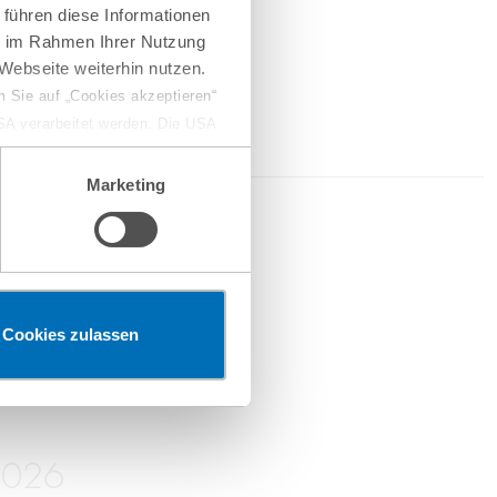
 führen diese Informationen
ie im Rahmen Ihrer Nutzung
Webseite weiterhin nutzen.
 Sie auf „Cookies akzeptieren“
USA verarbeitet werden. Die USA
dem Datenschutzniveau
chungszwecken, gegebenenfalls
Marketing
en“ klicken, findet die
2026
erketten
Cookies zulassen
2026