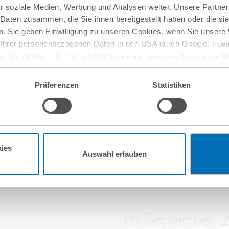
r soziale Medien, Werbung und Analysen weiter. Unsere Partner
 Daten zusammen, die Sie ihnen bereitgestellt haben oder die s
. Sie geben Einwilligung zu unseren Cookies, wenn Sie unsere 
g Ihrer personenbezogenen Daten in den USA durch Google:
Indem
em. Art. 49 Abs. 1 S. 1 lit. a DSGVO darin ein, dass Ihre Daten in den 
n Gerichtshof als ein Land mit einem nach EU-Standards unzureichen
isiko, dass Ihre Daten durch US-Behörden, zu Kontroll- und zu Überwa
Präferenzen
Statistiken
, verarbeitet werden können. Wenn Sie auf „Funktionelle Cookies ablehn
10
September
lung nicht statt.
ie in unseren
Nutzungsbedingungen & Datenschutz
.
online
w-how-Verlust aus
Entwaldungsfreie Lief
ies
Auswahl erlauben
16
September