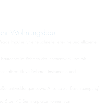
r mehr Woh­nungs­bau
is Impulse für eine schnelle, effektive und effiziente
 Baurechte im Rahmen der Innenentwicklung mit
chaftspolitik verfügbaren Instrumente und
d Außenentwicklungen sowie Ansätze zur Beschleunigung".
s zu 5 der 40 Seminarplätze können von