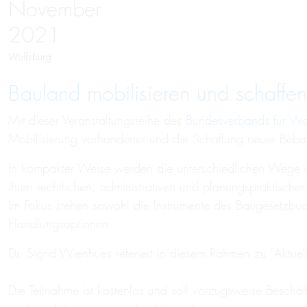
November
2021
Wolfsburg
Bauland mobi­li­sieren und schaffen
Mit dieser Veranstaltungsreihe des
Bundesverbands für Wo
Mobilisierung vorhandener und die Schaffung neuer Be
In kompakter Weise werden die unterschiedlichen Wege d
ihren rechtlichen, administrativen und planungspraktischen 
Im Fokus stehen sowohl die Instrumente des Baugesetzbuc
Handlungsoptionen.
Dr. Sigrid Wienhues referiert in diesem Rahmen zu "Aktue
Die Teilnahme ist kostenlos und soll vorzugsweise Besch