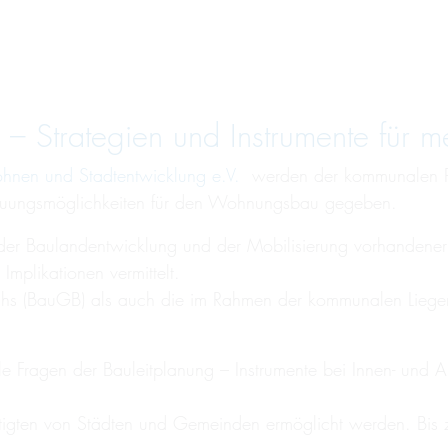
 – Stra­te­gien und In­stru­men­te fü
hnen und Stadtentwicklung e.V.
werden der kommunalen Prax
bauungsmöglichkeiten für den Wohnungsbau gegeben.
er Baulandentwicklung und der Mobilisierung vorhandener
Implikationen vermittelt.
hs (BauGB) als auch die im Rahmen der kommunalen Liegens
lle Fragen der Bauleitplanung – Instrumente bei Innen- un
äftigten von Städten und Gemeinden ermöglicht werden. Bi