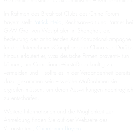
Arzneimittelhersteller GlaxoSmithKline – wurde ermittelt.
Im Rahmen des Breakfast Clubs des China Forum
Bayern stellt
Patrick Heid
, Rechtsanwalt und Partner bei
GvW Graf von Westphalen in Shanghai, die
Bedeutung der anhaltenden Anti-Korruptionskampagne
für die Unternehmens-Compliance in China vor. Darüber
hinaus erläutert er, was deutsche Firmen präventiv tun
können, um Compliance-Verstöße zukünftig zu
vermeiden und – sollte es in der Vergangenheit bereits
dazu gekommen sein – welche Maßnahmen sie
ergreifen müssen, um deren Auswirkungen nachträglich
zu entschärfen.
Weitere Informationen und die Möglichkeit zur
Anmeldung finden Sie auf der Webseite des
Veranstalters,
Chinaforum Bayern
.