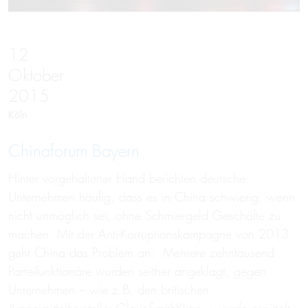
12
Oktober
2015
Köln
Chinaforum Bayern
Hinter vorgehaltener Hand berichten deutsche
Unternehmen häufig, dass es in China schwierig, wenn
nicht unmöglich sei, ohne Schmiergeld Geschäfte zu
machen. Mit der Anti-Korruptionskampagne von 2013
geht China das Problem an: Mehrere zehntausend
Parteifunktionäre wurden seither angeklagt, gegen
Unternehmen – wie z.B. den britischen