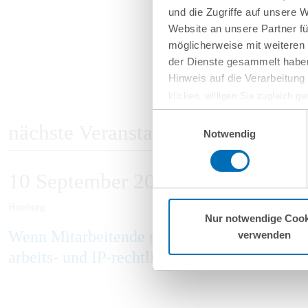
und die Zugriffe auf unsere 
Website an unsere Partner fü
möglicherweise mit weiteren
der Dienste gesammelt haben
Hinweis auf die Verarbeitun
klicken, willigen Sie zugleich g
werden derzeit vom Europäische
Einwilligungsauswahl
nächste Veranstaltungen
eingeschätzt. Es besteht das R
Notwendig
ohne Rechtsbehelfsmöglichkeiten
vorgehend beschriebene Übermitt
10
September
2026
Mehr Informationen finden S
Hamburg
Nur notwendige Cook
Wenn Mitarbeitende gehen: Schutz vor Kno
verwenden
arbeits- und IP-rechtlicher Perspektive