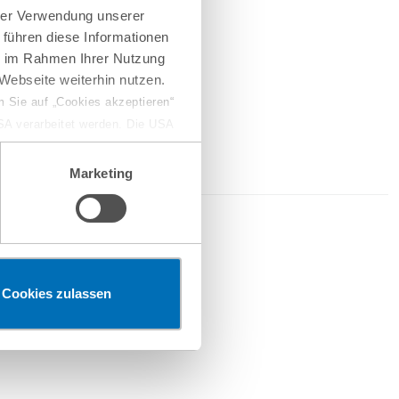
hrer Verwendung unserer
 führen diese Informationen
ie im Rahmen Ihrer Nutzung
Webseite weiterhin nutzen.
 Sie auf „Cookies akzeptieren“
USA verarbeitet werden. Die USA
dem Datenschutzniveau
chungszwecken, gegebenenfalls
Marketing
en“ klicken, findet die
026
Cookies zulassen
ferketten