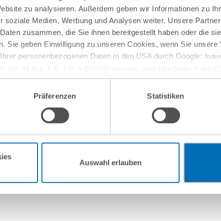
Website zu analysieren. Außerdem geben wir Informationen zu I
r soziale Medien, Werbung und Analysen weiter. Unsere Partner
 Daten zusammen, die Sie ihnen bereitgestellt haben oder die s
. Sie geben Einwilligung zu unseren Cookies, wenn Sie unsere 
g Ihrer personenbezogenen Daten in den USA durch Google:
Indem
em. Art. 49 Abs. 1 S. 1 lit. a DSGVO darin ein, dass Ihre Daten in den 
n Gerichtshof als ein Land mit einem nach EU-Standards unzureichen
isiko, dass Ihre Daten durch US-Behörden, zu Kontroll- und zu Überwa
Präferenzen
Statistiken
, verarbeitet werden können. Wenn Sie auf „Funktionelle Cookies ablehn
lung nicht statt.
10
September
2
ie in unseren
Nutzungsbedingungen & Datenschutz
.
online
ies
Auswahl erlauben
w-how-Verlust aus
Entwaldungsfreie Lie