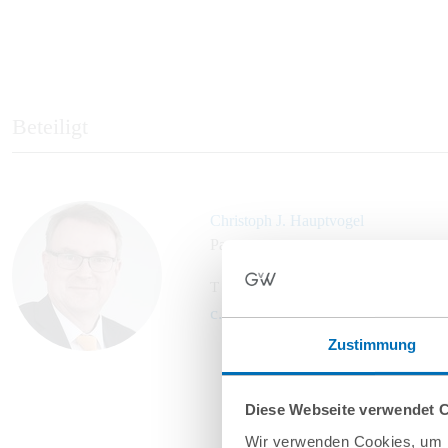
Beteiligt
Christoph J. Hauptvogel
Partner
T
+49 89 689077-401
c.hauptvogel@gvw.com
Zustimmung
Diese Webseite verwendet 
Wir verwenden Cookies, um I