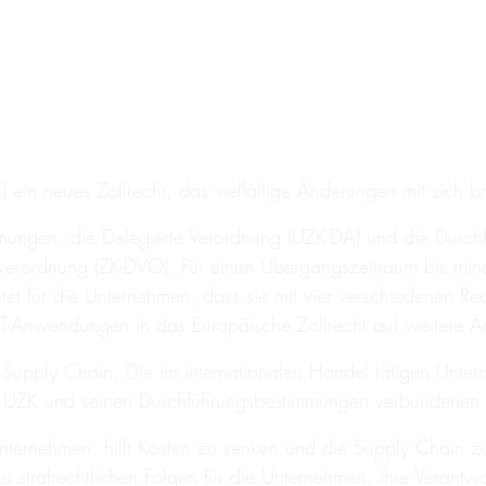
in neues Zollrecht, das vielfältige Änderungen mit sich br
ungen, die Delegierte Verordnung (UZK-DA) und die Durchf
sverordnung (ZK-DVO). Für einen Übergangszeitraum bis min
t für die Unternehmen, dass sie mit vier verschiedenen Re
 IT-Anwendungen in das Europäische Zollrecht auf weitere Ä
ie Supply Chain. Die im internationalen Handel tätigen U
dem UZK und seinen Durchführungsbestimmungen verbundene
Unternehmen, hilft Kosten zu senken und die Supply Chain z
zu strafrechtlichen Folgen für die Unternehmen, ihre Verant