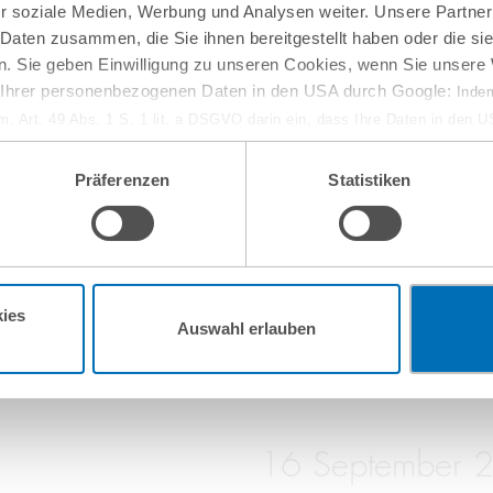
r soziale Medien, Werbung und Analysen weiter. Unsere Partner
 Daten zusammen, die Sie ihnen bereitgestellt haben oder die s
. Sie geben Einwilligung zu unseren Cookies, wenn Sie unsere 
g Ihrer personenbezogenen Daten in den USA durch Google:
Indem
em. Art. 49 Abs. 1 S. 1 lit. a DSGVO darin ein, dass Ihre Daten in den 
n Gerichtshof als ein Land mit einem nach EU-Standards unzureichen
isiko, dass Ihre Daten durch US-Behörden, zu Kontroll- und zu Überwa
Präferenzen
Statistiken
, verarbeitet werden können. Wenn Sie auf „Funktionelle Cookies ablehn
10
September
lung nicht statt.
ie in unseren
Nutzungsbedingungen & Datenschutz
.
online
w-how-Verlust aus
Entwaldungsfreie Lief
ies
Auswahl erlauben
16
September