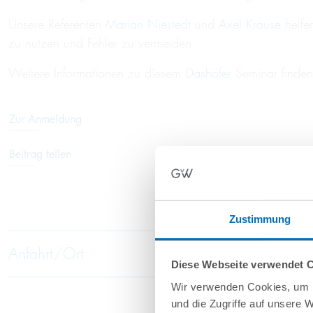
Unsere Referenten
Marian Niestedt
und
Axel Krause
helfe
zu nutzen und Fehler zu vermeiden.
Weitere Informationen zu diesem
Dashöfer
Seminar finden
Zur Anmeldung
Beitrag teilen
Zustimmung
Anfahrt/Ort
Diese Webseite verwendet 
Wir verwenden Cookies, um I
und die Zugriffe auf unsere 