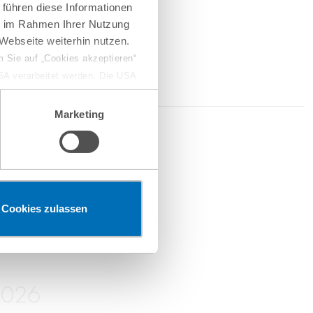
 führen diese Informationen
ie im Rahmen Ihrer Nutzung
Webseite weiterhin nutzen.
 Sie auf „Cookies akzeptieren“
USA verarbeitet werden. Die USA
dem Datenschutzniveau
chungszwecken, gegebenenfalls
Marketing
en“ klicken, findet die
2026
erketten
Cookies zulassen
2026