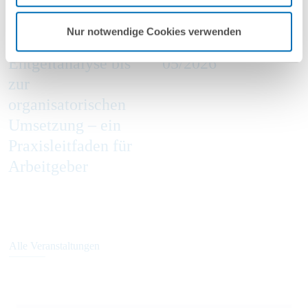
online
online
Nur notwendige Cookies verwenden
Von der
Green Trade Talks
Entgeltanalyse bis
05/2026
zur
organisatorischen
Umsetzung – ein
Praxisleitfaden für
Arbeitgeber
Alle Veranstaltungen