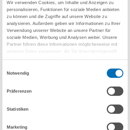
Wir verwenden Cookies, um Inhalte und Anzeigen zu
Anfahrt/Ort
personalisieren, Funktionen für soziale Medien anbieten
zu können und die Zugriffe auf unsere Website zu
analysieren. Außerdem geben wir Informationen zu Ihrer
Verwendung unserer Website an unsere Partner für
soziale Medien, Werbung und Analysen weiter. Unsere
Partner führen diese Informationen möglicherweise mit
weiteren Daten zusammen, die Sie ihnen bereitgestellt
haben oder die sie im Rahmen Ihrer Nutzung der Dienste
gesammelt haben. Sie geben Einwilligung zu unseren
Einwilligungsauswahl
nächste Veranstaltungen
Cookies, wenn Sie unsere Webseite weiterhin nutzen.
Notwendig
Hinweis auf die Verarbeitung Ihrer personenbezogenen
Daten in den USA durch Google:
Indem Sie auf „Cookies
10
September
10
September
Präferenzen
akzeptieren“ klicken, willigen Sie zugleich gem. Art. 49 Abs. 1
2026
2026
S. 1 lit. a DSGVO darin ein, dass Ihre Daten in den USA
Hamburg
online
verarbeitet werden. Die USA werden derzeit vom Europäischen
Statistiken
Gerichtshof als ein Land mit einem nach EU-Standards
Wenn
Entwaldungsfreie
unzureichendem Datenschutzniveau eingeschätzt. Es besteht
Marketing
Mitarbeitende
Lieferketten
das Risiko, dass Ihre Daten durch US-Behörden, zu Kontroll-