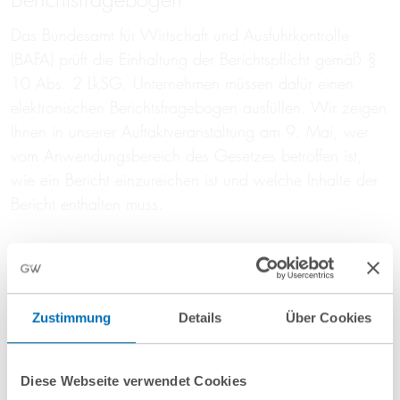
Das Bundesamt für Wirtschaft und Ausfuhrkontrolle
(BAFA) prüft die Einhaltung der Berichtspflicht gemäß §
10 Abs. 2 LkSG. Unternehmen müssen dafür einen
elektronischen Berichtsfragebogen ausfüllen. Wir zeigen
Ihnen in unserer Auftaktveranstaltung am 9. Mai, wer
vom Anwendungsbereich des Gesetzes betroffen ist,
wie ein Bericht einzureichen ist und welche Inhalte der
Bericht enthalten muss.
hier anmelden
Zustimmung
Details
Über Cookies
LkSG Talks
Diese Webseite verwendet Cookies
08
August
2023
11
Juli
2023