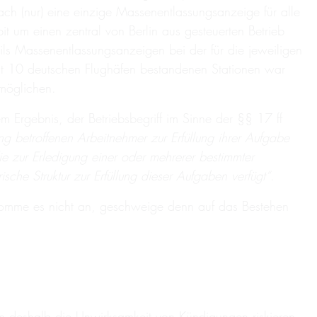
h (nur) eine einzige Massenentlassungsanzeige für alle
pit um einen zentral von Berlin aus gesteuerten Betrieb
ls Massenentlassungsanzeigen bei der für die jeweiligen
samt 10 deutschen Flughäfen bestandenen Stationen war
rmöglichen.
Ergebnis, der Betriebsbegriff im Sinne der §§ 17 ff
 betroffenen Arbeitnehmer zur Erfüllung ihrer Aufgabe
ie zur Erledigung einer oder mehrerer bestimmter
che Struktur zur Erfüllung dieser Aufgaben verfügt“
.
t komme es nicht an, geschweige denn auf das Bestehen
hon deshalb die Unwirksamkeit von Kündigungen riskieren.