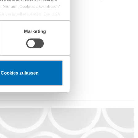
 Sie auf „Cookies akzeptieren“
USA verarbeitet werden. Die USA
dem Datenschutzniveau
chungszwecken, gegebenenfalls
Marketing
en“ klicken, findet die
Cookies zulassen