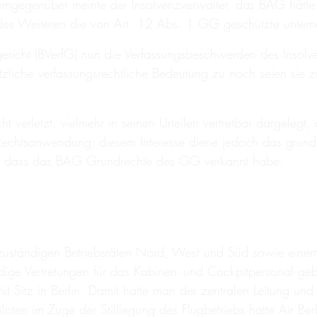
mgegenüber meinte der Insolvenzverwalter, das BAG hätt
 des Weiteren die von Art. 12 Abs. 1 GG geschützte unterneh
icht (BVerfG) nun die Verfassungsbeschwerden des Insolve
iche verfassungsrechtliche Bedeutung zu noch seien sie z
t verletzt, vielmehr in seinen Urteilen vertretbar dargele
e Rechtsanwendung; diesem Interesse diene jedoch das grundr
h, dass das BAG Grundrechte des GG verkannt habe.
uständigen Betriebsräten Nord, West und Süd sowie einem Ge
ge Vertretungen für das Kabinen- und Cockpitpersonal gebild
mit Sitz in Berlin. Damit hatte man der zentralen Leitung und
loten im Zuge der Stilllegung des Flugbetriebs hatte Air Ber