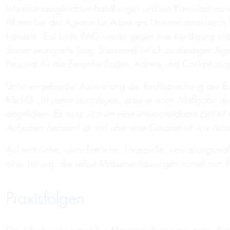
Interessenausgleichsverhandlungen und ein Konsultations
Piloten bei der Agentur für Arbeit am Unternehmenssitz in 
handele. Erst beim BAG waren gegen ihre Kündigung klage
Stationierungsorte (sog. Stationen) örtlich zuständigen 
Personal für die Bereiche Boden, Kabine und Cockpit zug
Unter eingehender Auswertung der Rechtsprechung des Eu
KSchG „
ist dahin auszulegen, dass er nach Maßgabe der 
angehören. Es muss sich um eine unterscheidbare Einheit v
Aufgaben bestimmt ist und über eine Gesamtheit von Arbeit
Auf rechtliche, wirtschaftliche, finanzielle, verwaltung
einer Leitung, die selbst Massenentlassungen vornehmen 
Praxisfolgen
Die Arbeitsrechtspraxis bei Massenentlassungen muss diese