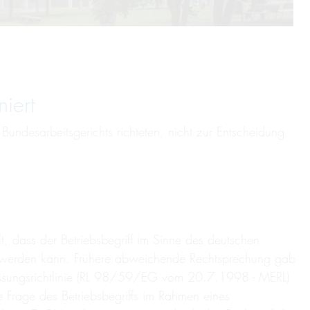
iert
ndesarbeitsgerichts richteten, nicht zur Entscheidung
lt, dass der Betriebsbegriff im Sinne des deutschen
mmt werden kann. Frühere abweichende Rechtsprechung gab
assungsrichtlinie (RL 98/59/EG vom 20.7.1998 - MERL)
 Frage des Betriebsbegriffs im Rahmen eines