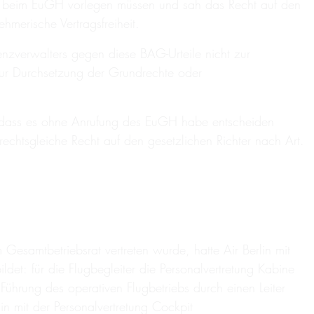
e beim EuGH vorlegen müssen und sah das Recht auf den
merische Vertragsfreiheit.
nzverwalters gegen diese BAG-Urteile nicht zur
ur Durchsetzung der Grundrechte oder
gt, dass es ohne Anrufung des EuGH habe entscheiden
echtsgleiche Recht auf den gesetzlichen Richter nach Art.
samtbetriebsrat vertreten wurde, hatte Air Berlin mit
et: für die Flugbegleiter die Personalvertretung Kabine
 Führung des operativen Flugbetriebs durch einen Leiter
lin mit der Personalvertretung Cockpit