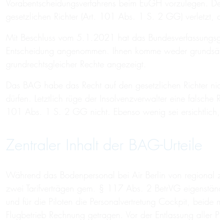
Vorabentscheidungsverfahrens beim EuGH vorzulegen. De
gesetzlichen Richter (Art. 101 Abs. 1 S. 2 GG) verletzt,
Mit Beschluss vom 5.1.2021 hat das Bundesverfassungsger
Entscheidung angenommen. Ihnen komme weder grundsätzl
grundrechtsgleicher Rechte angezeigt.
Das BAG habe das Recht auf den gesetzlichen Richter nich
dürfen. Letztlich rüge der Insolvenzverwalter eine falsch
101 Abs. 1 S. 2 GG nicht. Ebenso wenig sei ersichtlic
Zentraler Inhalt der BAG-Urteile
Während das Bodenpersonal bei Air Berlin von regional z
zwei Tarifverträgen gem. § 117 Abs. 2 BetrVG eigenständi
und für die Piloten die Personalvertretung Cockpit, beide 
Flugbetrieb Rechnung getragen. Vor der Entlassung aller Pi