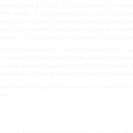
verfahren gemäß § 17 Abs. 2 KSchG durchgeführt und danac
Berlin erstattet - in der Überzeugung, dass es sich bei Cock
nde Piloten mit dem Argument erfolgreich, es hätten jewei
Agentur für Arbeit erstattet werden müssen. Diesen an insge
eordnet, um den Flugbetrieb am jeweiligen Flughafen zu e
GH zum Betriebsbegriff i.S. der MERL kam das BAG zu dem 
Umstände die Einheit bezeichnet, der die von der Entlassung
on einer gewissen Dauerhaftigkeit und Stabilität handeln, d
nehmern sowie über technische Mittel und eine organisatoris
smäßige oder technologische Autonomie einer solchen Einhei
kann.
n neuen Betriebsbegriff berücksichtigen, will sie nicht sc