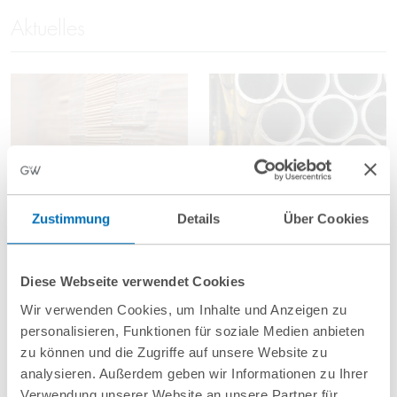
Aktuelles
August 2026
Juli 2026
Zustimmung
Details
Über Cookies
Kurz vor
Neue EU-
Starttermin der
Stahlverordnung:
Diese Webseite verwendet Cookies
PPWR: Wichtige
Höhere Zölle,
Wir verwenden Cookies, um Inhalte und Anzeigen zu
Neuerungen durch
halbierte
personalisieren, Funktionen für soziale Medien anbieten
die 2. Auflage der
Kontingente und
zu können und die Zugriffe auf unsere Website zu
FAQ
verschärfte
analysieren. Außerdem geben wir Informationen zu Ihrer
Verwendung unserer Website an unsere Partner für