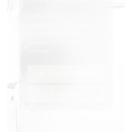
GvW Newsletter
Melden Sie sich hier zu
unserem GvW Newsletter an -
und wir halten Sie über die
aktuellen Rechtsentwicklungen
informiert!