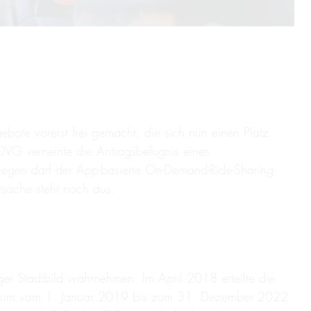
ote vorerst frei gemacht, die sich nun einen Platz
VG verneinte die Antragsbefugnis eines
egen darf der App-basierte On-Demand-Ride-Sharing-
tsache steht noch aus.
er Stadtbild wahrnehmen. Im April 2018 erteilte die
traum vom 1. Januar 2019 bis zum 31. Dezember 2022