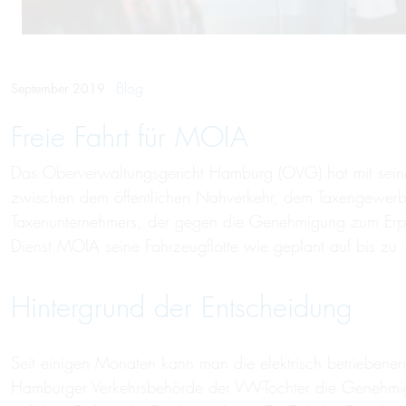
Blog
September 2019
Freie Fahrt für MOIA
Das Oberverwaltungsgericht Hamburg (OVG) hat mit seinem
zwischen dem öffentlichen Nahverkehr, dem Taxengewerbe
Taxenunternehmers, der gegen die Genehmigung zum Erpro
Dienst MOIA seine Fahrzeugflotte wie geplant auf bis zu
Hintergrund der Entscheidung
Seit einigen Monaten kann man die elektrisch betriebene
Hamburger Verkehrsbehörde der VW-Tochter die Genehmi