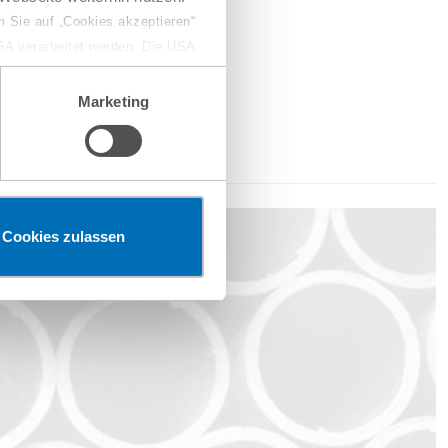
 Sie auf „Cookies akzeptieren“
USA verarbeitet werden. Die USA
dem Datenschutzniveau
chungszwecken, gegebenenfalls
Marketing
en“ klicken, findet die
Cookies zulassen