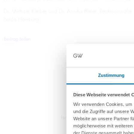
Dr. Michael Kleiber
und
Dr. Annika Bleier
, Rechtsanwälte
beide Hamburg
Beitrag teilen
Zustimmung
Diese Webseite verwendet 
Wir verwenden Cookies, um I
Dr. Annika Bleier
und die Zugriffe auf unsere 
Head of ESG & Sustainability, Coun
Website an unsere Partner fü
möglicherweise mit weiteren
T
+49 30 726111-170
der Dienste gesammelt haben