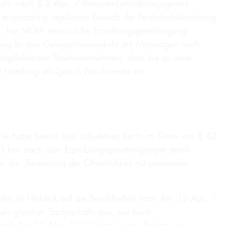
rkehr nach § 2 Abs. 7 Personenbeförderungsgesetz
nst engmaschig regulierten Bereich der Personenbeförderung
nen, hat MOIA eine solche Erprobungsgenehmigung
gung für den Gelegenheitsverkehr mit Mietwagen nach
ragstellenden Taxenunternehmers, dass bis zu einer
t Hamburg erfolgreich Beschwerde ein.
r habe bereits kein subjektives Recht im Sinne von § 42
fG her, nach dem Erprobungsgenehmigungen erteilt
ien die „Bedienung der Öffentlichkeit mit passenden
r im Hinblick auf die Berufsfreiheit nach Art. 12 Abs. 1
s gleichen Sachverhalts aus, der beim