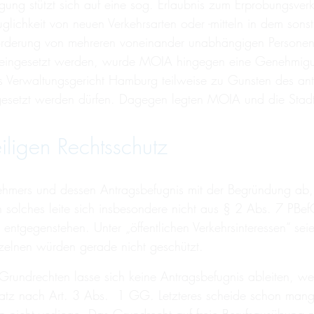
ung stützt sich auf eine sog. Erlaubnis zum Erprobungsve
auglichkeit von neuen Verkehrsarten oder -mitteln in dem so
e Beförderung von mehreren voneinander unabhängigen Perso
tle“ eingesetzt werden, wurde MOIA hingegen eine Genehmi
as Verwaltungsgericht Hamburg teilweise zu Gunsten des ant
gesetzt werden dürfen. Dagegen legten MOIA und die Stad
iligen Rechtsschutz
mers und dessen Antragsbefugnis mit der Begründung ab, e
 solches leite sich insbesondere nicht aus § 2 Abs. 7 PBe
 entgegenstehen. Unter „öffentlichen Verkehrsinteressen“ se
nzelnen würden gerade nicht geschützt.
ndrechten lasse sich keine Antragsbefugnis ableiten, wede
z nach Art. 3 Abs. 1 GG. Letzteres scheide schon mangel