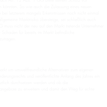
 nach Art. 12 Abs. 1 GG biete keinen Schutz vor
n könnten. So wie auch die Zulassung eines neuen
 bei letzterem mangels Erkenntnissen noch nicht einmal
llgemeine Marktrisiko übersteige, sei schließlich auch
G muss nicht der neu auf den Markt tretende Unternehmer
 Schaden für bereits im Markt befindliche
zutragen.
Markt um umweltfreundliche Alternativen zum eigenen
erungsrechts und veröffentlichte Anfang des Jahres ein
tztlich durchsetzen werden und ob die
sangebote zu erweitern und damit den Weg für echte