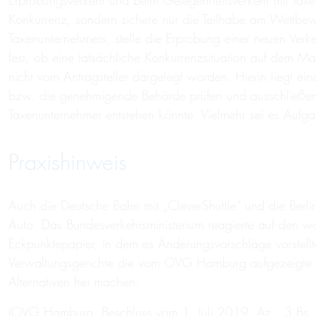
Erprobungsverkehr und beim Gelegenheitsverkehr mit Taxe
Konkurrenz, sondern sichere nur die Teilhabe am Wettb
Taxenunternehmers, stelle die Erprobung einer neuen Verk
fest, ob eine tatsächliche Konkurrenzsituation auf dem Mar
nicht vom Antragsteller dargelegt worden. Hierin liegt 
bzw. die genehmigende Behörde prüfen und ausschließen, d
Taxenunternehmer entstehen könnte. Vielmehr sei es Aufga
Praxishinweis
Auch die Deutsche Bahn mit „CleverShuttle“ und die Berli
Auto. Das Bundesverkehrsministerium reagierte auf den w
Eckpunktepapier, in dem es Änderungsvorschläge vorstellt
Verwaltungsgerichte die vom OVG Hamburg aufgezeigte Mö
Alternativen frei machen.
(OVG Hamburg, Beschluss vom 1. Juli 2019, Az.: 3 Bs