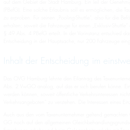
auf dem Gebiet der Stadt Hamburg. Ein Teil der Genehmig
(PBefG). Eine solche Erlaubnis soll es ermöglichen, die T
zu erproben. Für seinen „Pooling-Shuttle“, also für di
erhalten; soweit die Fahrzeuge für einen „Exklusiv-Shut
§ 49 Abs. 4 PBefG erteilt. In der Vorinstanz entschied d
Entscheidung in der Hauptsache, nur 200 Fahrzeuge ein
Inhalt der Entscheidung im einstwe
Das OVG Hamburg lehnte den Eilantrag des Taxenunterneh
Abs. 2 VwGO analog, auf das er sich berufen könne. Ein
werden können, soweit öffentliche Verkehrsinteressen nicht
Verkehrsangeboten“ zu verstehen. Die Interessen eines Ei
Auch aus den vom Taxenunternehmer geltend gemachten Gru
GG noch auf den allgemeinen Gleichbehandlungsgrundsat