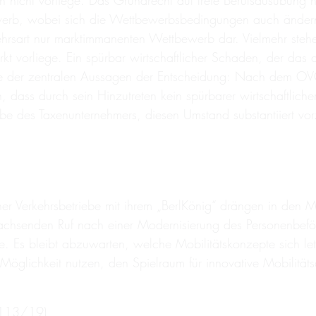
n nicht vorliege. Das Grundrecht auf freie Berufsausübung
ewerb, wobei sich die Wettbewerbsbedingungen auch änder
ehrsart nur marktimmanenten Wettbewerb dar. Vielmehr stehe
kt vorliege. Ein spürbar wirtschaftlicher Schaden, der das a
eine der zentralen Aussagen der Entscheidung: Nach dem OV
ass durch sein Hinzutreten kein spürbarer wirtschaftlicher
be des Taxenunternehmers, diesen Umstand substantiiert vor
ner Verkehrsbetriebe mit ihrem „BerlKönig“ drängen in den 
achsenden Ruf nach einer Modernisierung des Personenbeförd
e. Es bleibt abzuwarten, welche Mobilitätskonzepte sich le
glichkeit nutzen, den Spielraum für innovative Mobilität
 113/19)