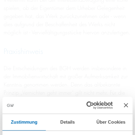
spielen, ob der Eigentümer dem Urheber Gelegenheit
gegeben hat, das Werk zurückzunehmen oder - wenn
dies aufgrund der Beschaffenheit des Werks nicht
möglich ist - Vervielfältigungsstücke hiervon anzufertigen.
Praxishinweis
Die Entscheidungen des BGH werden insbesondere in
der Immobilienwirtschaft mit großer Aufmerksamkeit zur
Kenntnis genommen werden. Denn das altbekannte
Prinzip „Vernichten geht immer“ gilt nicht mehr. Für die
Zukunft empfiehlt es sich daher aus Eigentümersicht, im
Vertrag mit dem Künstler oder Architekten sogleich
konkrete und angemessene Regelungen für den Fall der
Zustimmung
Details
Über Cookies
vollständigen Vernichtung des Werkes aufzunehmen.
Ferner kann es sinnvoll sein, eine Pflicht zur Ausstellung,