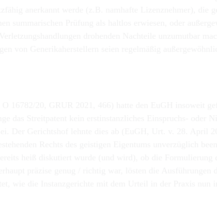
hutzfähig anerkannt werde (z.B. namhafte Lizenznehmer), die
nen summarischen Prüfung als haltlos erwiesen, oder außerge
r Verletzungshandlungen drohenden Nachteile unzumutbar mac
ungen von Generikaherstellern seien regelmäßig außergewöhn
 O 16782/20, GRUR 2021, 466) hatte den EuGH insoweit gefrag
e das Streitpatent kein erstinstanzliches Einspruchs- oder N
ei. Der Gerichtshof lehnte dies ab (EuGH, Urt. v. 28. April 
bestehenden Rechts des geistigen Eigentums unverzüglich beend
ereits heiß diskutiert wurde (und wird), ob die Formulierun
rhaupt präzise genug / richtig war, lösten die Ausführungen
t, wie die Instanzgerichte mit dem Urteil in der Praxis nun