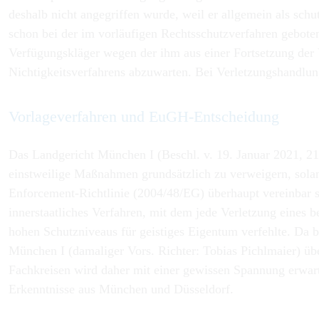
deshalb nicht angegriffen wurde, weil er allgemein als sc
schon bei der im vorläufigen Rechtsschutzverfahren gebote
Verfügungskläger wegen der ihm aus einer Fortsetzung de
Nichtigkeitsverfahrens abzuwarten. Bei Verletzungshandl
Vorlageverfahren und EuGH-Entscheidung
Das Landgericht München I (Beschl. v. 19. Januar 2021, 21
einstweilige Maßnahmen grundsätzlich zu verweigern, solang
Enforcement-Richtlinie (2004/48/EG) überhaupt vereinbar s
innerstaatliches Verfahren, mit dem jede Verletzung eines 
hohen Schutzniveaus für geistiges Eigentum verfehlte. Da b
München I (damaliger Vors. Richter: Tobias Pichlmaier) übe
Fachkreisen wird daher mit einer gewissen Spannung erwarte
Erkenntnisse aus München und Düsseldorf.