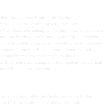
ert, dass „mit der Erteilung des Verfügungspatents als
waren – (…) keine Vermutungswirkung für den
am OLG Düsseldorf anhängigen Verfahren (Az. I-2 U 117/22)
ng ihrer Erteilung eine Vermutung der Gültigkeit bestehe
uch nicht deshalb ein größeres Gewicht zu, weil im Rahmen
lungsverfahren einer Entscheidung in einem zweiseitigen
 vergleichbares Gewicht erlangen, so dass ein
nde Einspruchsentscheidung zum Stammpatent vor, die nicht
gung der Rechtsbestandsvermutung.
hacht) – explizit ohne Entscheidungsrelevanz für den
„dass für Europäische Patente ab dem Zeitpunkt der