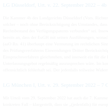
LG Düsseldorf, Urt. v. 22. September 2022 – 
Die Kammer 4b des Landgerichts Düsseldorf (Vors. Richter:
solcher – noch ohne Berücksichtigung des Umstandes, das
Rechtsbestand des Verfügungspatents verbunden“ sei. Inso
bereits an, dass der EuGH mit seinen Ausführungen, wonach
(aaO Rn. 41) überhaupt eine Vermutung im rechtlichen Sin
des Prüfungsverfahrens Einwendungen Dritter Berücksichti
Einspruchsverfahren gleichstehen, und insoweit ein für die
Unterlassungsgebot regelmäßig auszusprechen wäre. Im kon
offensichtlich fehlerhaft sei. Der jedenfalls teilweise Wi
LG München I, Urt. v. 29. September 2022 – 7
Mit Urteil vom 29. September 2022 hat auch die 7. Kammer 
konkreten Fall – klargestellt, dass sie „(jedenfalls) für e