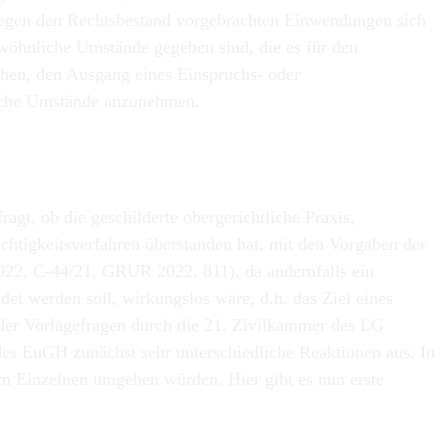
 gegen den Rechtsbestand vorgebrachten Einwendungen sich
wöhnliche Umstände gegeben sind, die es für den
hen, den Ausgang eines Einspruchs- oder
liche Umstände anzunehmen.
t, ob die geschilderte obergerichtliche Praxis,
ichtigkeitsverfahren überstanden hat, mit den Vorgaben der
2022, C‑44/21, GRUR 2022, 811), da andernfalls ein
et werden soll, wirkungslos wäre, d.h. das Ziel eines
g der Vorlagefragen durch die 21. Zivilkammer des LG
 des EuGH zunächst sehr unterschiedliche Reaktionen aus. In
 im Einzelnen umgehen würden. Hier gibt es nun erste