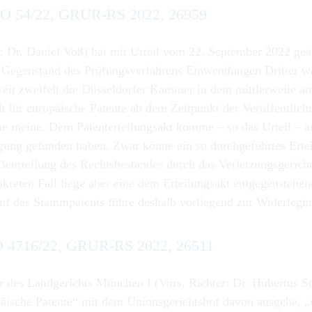
4b O 54/22, GRUR-RS 2022, 26959
 Dr. Daniel Voß) hat mit Urteil vom 22. September 2022 geäuß
s Gegenstand des Prüfungsverfahrens Einwendungen Dritter 
weit zweifelt die Düsseldorfer Kammer in dem mittlerweile 
 für europäische Patente ab dem Zeitpunkt der Veröffentlichu
ne meine. Dem Patenterteilungsakt komme – so das Urteil – a
gung gefunden haben. Zwar könne ein so durchgeführtes Ertei
 Beurteilung des Rechtsbestandes durch das Verletzungsgericht
kreten Fall liege aber eine dem Erteilungsakt entgegenstehe
derruf des Stammpatents führe deshalb vorliegend zur Widerle
 O 4716/22, GRUR-RS 2022, 26511
des Landgerichts München I (Vors. Richter: Dr. Hubertus Sc
uropäische Patente“ mit dem Unionsgerichtshof davon ausgehe, 