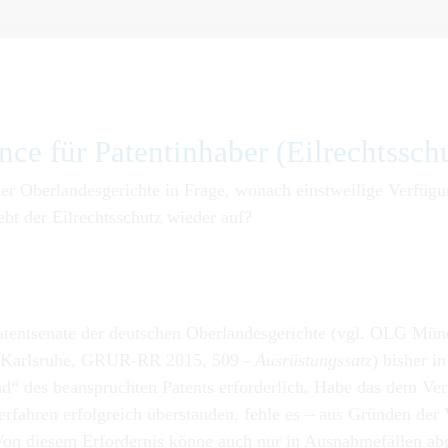
ce für Patenti­nhaber (Eilrechts­sch
der Oberlandesgerichte in Frage, wonach einstweilige Verfügu
ebt der Eilrechtsschutz wieder auf?
Patentsenate der deutschen Oberlandesgerichte (vgl. OLG M
Karlsruhe, GRUR-RR 2015, 509 -
Ausrüstungssatz
) bisher i
and“ des beanspruchten Patents erforderlich. Habe das dem V
verfahren erfolgreich überstanden, fehle es – aus Gründen de
Von diesem Erfordernis könne auch nur in Ausnahmefällen ab