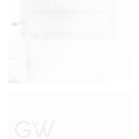
Futtermittelrecht
M&A
Öffentliches Wirtschaftsrecht
Patentrecht
Produkthaftung
Prozessführung
Restrukturierung und
Sanierung
Sanktionsrecht