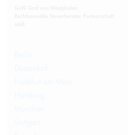
Steuerrecht
GvW Graf von Westphalen
Rechtsanwälte Steuerberater Partnerschaft
Telekommunikation
mbB
Transportrecht und Lagerrecht
Vergaberecht
Berlin
Versicherungsrecht
Düsseldorf
Vertriebsrecht
Frankfurt am Main
Wirtschaftsrecht
Hamburg
München
Wirtschaftsstrafrecht und
Steuerstrafrecht
Stuttgart