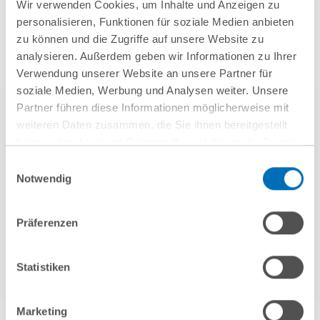
Wir verwenden Cookies, um Inhalte und Anzeigen zu
personalisieren, Funktionen für soziale Medien anbieten
zu können und die Zugriffe auf unsere Website zu
analysieren. Außerdem geben wir Informationen zu Ihrer
Verwendung unserer Website an unsere Partner für
soziale Medien, Werbung und Analysen weiter. Unsere
Partner führen diese Informationen möglicherweise mit
weiteren Daten zusammen, die Sie ihnen bereitgestellt
haben oder die sie im Rahmen Ihrer Nutzung der Dienste
gesammelt haben. Sie geben Einwilligung zu unseren
Einwilligungsauswahl
Cookies, wenn Sie unsere Webseite weiterhin nutzen.
Notwendig
Hinweis auf die Verarbeitung Ihrer personenbezogenen
weitere Referenzen
Daten in den USA durch Google:
Indem Sie auf „Cookies
Präferenzen
akzeptieren“ klicken, willigen Sie zugleich gem. Art. 49 Abs. 1
S. 1 lit. a DSGVO darin ein, dass Ihre Daten in den USA
verarbeitet werden. Die USA werden derzeit vom Europäischen
Statistiken
Gerichtshof als ein Land mit einem nach EU-Standards
unzureichendem Datenschutzniveau eingeschätzt. Es besteht
Marketing
das Risiko, dass Ihre Daten durch US-Behörden, zu Kontroll-