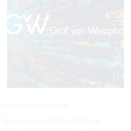
EN
Pressemitteilungen
21 März 2024
Energiedaten: GvW berät Energy