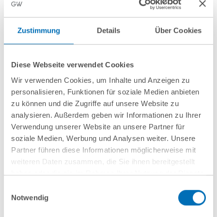
Zustimmung
Details
Über Cookies
nächste Veranstaltungen
Diese Webseite verwendet Cookies
Wir verwenden Cookies, um Inhalte und Anzeigen zu
10
September
10
September
personalisieren, Funktionen für soziale Medien anbieten
2026
2026
zu können und die Zugriffe auf unsere Website zu
Hamburg
online
analysieren. Außerdem geben wir Informationen zu Ihrer
Verwendung unserer Website an unsere Partner für
Wenn
Entwaldungsfreie
soziale Medien, Werbung und Analysen weiter. Unsere
Mitarbeitende
Lieferketten
Partner führen diese Informationen möglicherweise mit
weiteren Daten zusammen, die Sie ihnen bereitgestellt
gehen: Schutz vor
haben oder die sie im Rahmen Ihrer Nutzung der Dienste
Know-how-Verlust
gesammelt haben. Sie geben Einwilligung zu unseren
Einwilligungsauswahl
aus arbeits- und IP-
Cookies, wenn Sie unsere Webseite weiterhin nutzen.
Notwendig
rechtlicher
Hinweis auf die Verarbeitung Ihrer personenbezogenen