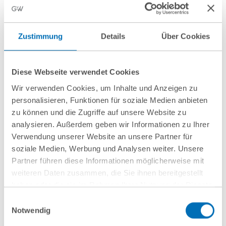
Zustimmung
Details
Über Cookies
Diese Webseite verwendet Cookies
Wir verwenden Cookies, um Inhalte und Anzeigen zu
nächste Veranstaltungen
personalisieren, Funktionen für soziale Medien anbieten
zu können und die Zugriffe auf unsere Website zu
analysieren. Außerdem geben wir Informationen zu Ihrer
10
September
10
September
Verwendung unserer Website an unsere Partner für
2026
2026
soziale Medien, Werbung und Analysen weiter. Unsere
Hamburg
online
Partner führen diese Informationen möglicherweise mit
weiteren Daten zusammen, die Sie ihnen bereitgestellt
Wenn Mitarbeitende
Entwaldungsfreie
haben oder die sie im Rahmen Ihrer Nutzung der Dienste
gehen: Schutz vor
Lieferketten
gesammelt haben. Sie geben Einwilligung zu unseren
Einwilligungsauswahl
Know-how-Verlust
Cookies, wenn Sie unsere Webseite weiterhin nutzen.
Notwendig
Hinweis auf die Verarbeitung Ihrer personenbezogenen