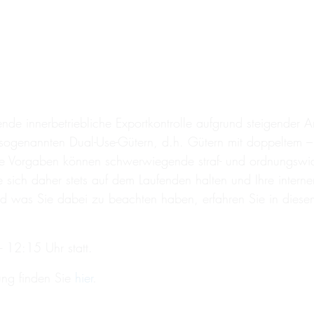
erende innerbetriebliche Exportkontrolle aufgrund steigender
ogenannten Dual-Use-Gütern, d.h. Gütern mit doppeltem –
che Vorgaben können schwerwiegende straf- und ordnungswidr
ie sich daher stets auf dem Laufenden halten und Ihre inte
und was Sie dabei zu beachten haben, erfahren Sie in die
 12:15 Uhr statt.
ung finden Sie
hier
.