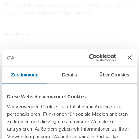
Weitere Informationen zu diesem Seminar unter Leitung
von
Dr. Lothar Harings
finden Sie
hier
.
Beitrag teilen
Zustimmung
Details
Über Cookies
Anfahrt/Ort
Diese Webseite verwendet Cookies
Wir verwenden Cookies, um Inhalte und Anzeigen zu
personalisieren, Funktionen für soziale Medien anbieten
zu können und die Zugriffe auf unsere Website zu
analysieren. Außerdem geben wir Informationen zu Ihrer
Verwendung unserer Website an unsere Partner für