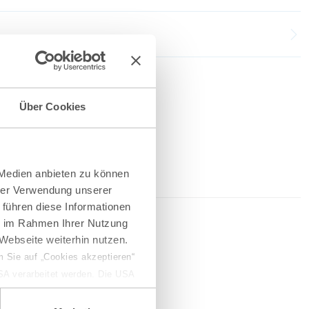
Über Cookies
 Medien anbieten zu können
hrer Verwendung unserer
 führen diese Informationen
026
ie im Rahmen Ihrer Nutzung
Webseite weiterhin nutzen.
 Sie auf „Cookies akzeptieren“
USA verarbeitet werden. Die USA
ferketten
dem Datenschutzniveau
chungszwecken, gegebenenfalls