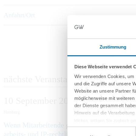
Anfahrt/Ort
Zustimmung
Diese Webseite verwendet 
Wir verwenden Cookies, um I
nächste Veranstaltungen
und die Zugriffe auf unsere 
Website an unsere Partner fü
10
September
2026
möglicherweise mit weiteren
der Dienste gesammelt haben
Hamburg
Hinweis auf die Verarbeitun
klicken, willigen Sie zugleich g
Wenn Mitarbeitende gehen: Schutz vor Kno
werden derzeit vom Europäische
Einwilligungsauswahl
arbeits- und IP-rechtlicher Perspektive
eingeschätzt. Es besteht das R