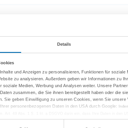
Details
Cookies
nhalte und Anzeigen zu personalisieren, Funktionen für soziale
Website zu analysieren. Außerdem geben wir Informationen zu I
r soziale Medien, Werbung und Analysen weiter. Unsere Partner
10
September
2
 Daten zusammen, die Sie ihnen bereitgestellt haben oder die s
. Sie geben Einwilligung zu unseren Cookies, wenn Sie unsere 
online
g Ihrer personenbezogenen Daten in den USA durch Google:
Indem
em. Art. 49 Abs. 1 S. 1 lit. a DSGVO darin ein, dass Ihre Daten in den 
w-how-Verlust aus
Entwaldungsfreie Lie
n Gerichtshof als ein Land mit einem nach EU-Standards unzureichen
isiko, dass Ihre Daten durch US-Behörden, zu Kontroll- und zu Überwa