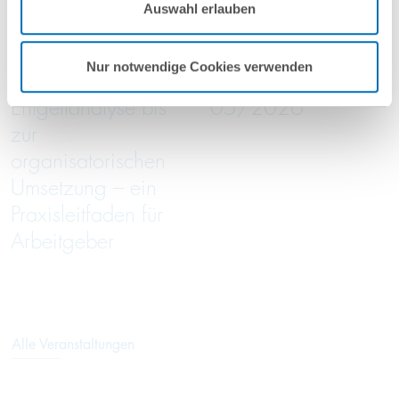
2026
2026
Auswahl erlauben
Nutzungsbedingungen & Datenschutz
.
online
online
Nur notwendige Cookies verwenden
Von der
Green Trade Talks
Entgeltanalyse bis
05/2026
zur
organisatorischen
Umsetzung – ein
Praxisleitfaden für
Arbeitgeber
Alle Veranstaltungen