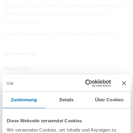
Zegula
von GvW einen fundierten und systematischen
Überblick über die Grundlagen der Import- und
Exportverzollung.
Weitere Informationen zum Seminar finden Sie
hier
.
Zur Anmeldung
Beitrag teilen
Zustimmung
Details
Über Cookies
Weitere Informationen
Diese Webseite verwendet Cookies
Anfahrt/Ort
Wir verwenden Cookies, um Inhalte und Anzeigen zu