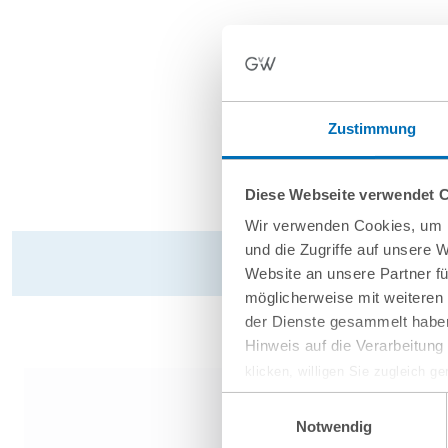
Zustimmung
Diese Webseite verwendet 
Wir verwenden Cookies, um I
und die Zugriffe auf unsere 
Website an unsere Partner fü
möglicherweise mit weiteren
der Dienste gesammelt haben
Hinweis auf die Verarbeitun
klicken, willigen Sie zugleich g
werden derzeit vom Europäische
Einwilligungsauswahl
eingeschätzt. Es besteht das R
Notwendig
ohne Rechtsbehelfsmöglichkeiten