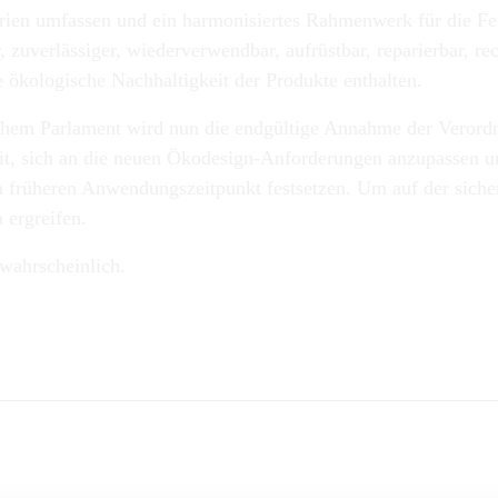
ien umfassen und ein harmonisiertes Rahmenwerk für die Fes
r, zuverlässiger, wiederverwendbar, aufrüstbar, reparierbar, r
e ökologische Nachhaltigkeit der Produkte enthalten.
em Parlament wird nun die endgültige Annahme der Verordnun
it, sich an die neuen Ökodesign-Anforderungen anzupassen un
früheren Anwendungszeitpunkt festsetzen. Um auf der sichere
ergreifen.
wahrscheinlich.