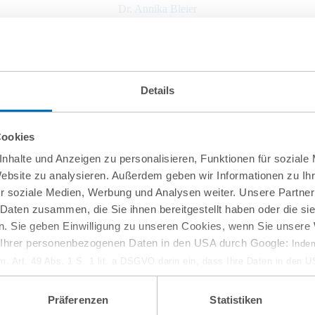
Dr. Annika Bleier
Head of ESG & Sustainability, Counsel
T
+49 30 726111-170
a.bleier@gvw.com
Details
Cookies
nhalte und Anzeigen zu personalisieren, Funktionen für soziale
Website zu analysieren. Außerdem geben wir Informationen zu I
zurück zur Übersicht
r soziale Medien, Werbung und Analysen weiter. Unsere Partner
 Daten zusammen, die Sie ihnen bereitgestellt haben oder die s
. Sie geben Einwilligung zu unseren Cookies, wenn Sie unsere 
g Ihrer personenbezogenen Daten in den USA durch Google:
Indem
em. Art. 49 Abs. 1 S. 1 lit. a DSGVO darin ein, dass Ihre Daten in den 
n Gerichtshof als ein Land mit einem nach EU-Standards unzureichen
isiko, dass Ihre Daten durch US-Behörden, zu Kontroll- und zu Überwa
Präferenzen
Statistiken
, verarbeitet werden können. Wenn Sie auf „Funktionelle Cookies ablehn