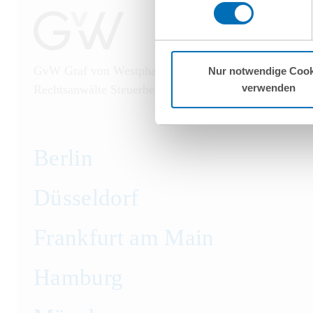
vorgehend beschriebene Übermitt
Mehr Informationen finden S
GvW Graf von Westphalen
Nur notwendige Cook
verwenden
Rechtsanwälte Steuerberater Partnerschaft mbB
Berlin
Düsseldorf
Frankfurt am Main
Hamburg