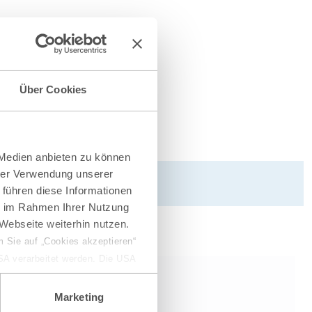
Über Cookies
 Medien anbieten zu können
hrer Verwendung unserer
 führen diese Informationen
ie im Rahmen Ihrer Nutzung
Webseite weiterhin nutzen.
 Sie auf „Cookies akzeptieren“
USA verarbeitet werden. Die USA
dem Datenschutzniveau
chungszwecken, gegebenenfalls
Marketing
en“ klicken, findet die