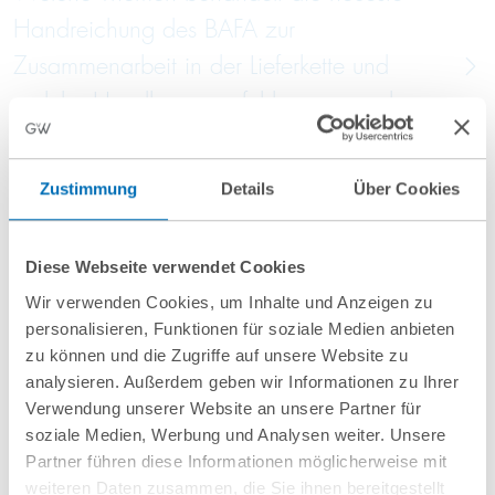
Handreichung des BAFA zur
Zusammenarbeit in der Lieferkette und
welche Handlungsempfehlungen ergeben
sich daraus für verpflichtete Unternehmen?
Zustimmung
Details
Über Cookies
Eine weitergehende kritische Betrachtung der aktuellen
Diese Webseite verwendet Cookies
Handreichung mit konkreten Handlungsempfehlungen
für verpflichtete Unternehmen findet sich in unserem
Wir verwenden Cookies, um Inhalte und Anzeigen zu
personalisieren, Funktionen für soziale Medien anbieten
Aufsatz im
Compliance Berater
, 11/2023, S. 450-
zu können und die Zugriffe auf unsere Website zu
454.
analysieren. Außerdem geben wir Informationen zu Ihrer
Verwendung unserer Website an unsere Partner für
soziale Medien, Werbung und Analysen weiter. Unsere
Partner führen diese Informationen möglicherweise mit
weiteren Daten zusammen, die Sie ihnen bereitgestellt