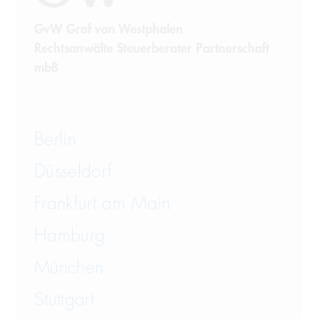
Steuerrecht
GvW Graf von Westphalen
Rechtsanwälte Steuerberater Partnerschaft
Telekommunikation
mbB
Transportrecht und Lagerrecht
Vergaberecht
Berlin
Versicherungsrecht
Düsseldorf
Vertriebsrecht
Frankfurt am Main
Wirtschaftsrecht
Hamburg
München
Wirtschaftsstrafrecht und
Steuerstrafrecht
Stuttgart