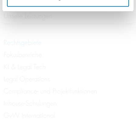
Unsere Leistungen
Rechtsgebiete
Fokusbereiche
KI & Legal Tech
Legal Operations
Compliance- und Projektfunktionen
Inhouse-Schulungen
GvW International