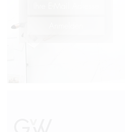
Lebensmittelrecht und
Futtermittelrecht
M&A
Öffentliches Wirtschaftsrecht
Patentrecht
Produkthaftung
Prozessführung
Restrukturierung und
Sanierung
Sanktionsrecht