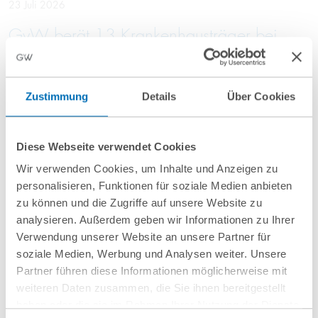
23 Juli 2026
GvW berät 13 Krankenhausträger bei
Vergabe einer Rahmenvereinbarung für
Einkaufsdienstleistungen im Bereich
Pharma
Zustimmung
Details
Über Cookies
Diese Webseite verwendet Cookies
10 Juli 2026
Wir verwenden Cookies, um Inhalte und Anzeigen zu
GvW berät Openlaw beim Erwerb von
personalisieren, Funktionen für soziale Medien anbieten
Firma.de aus der Insolvenz
zu können und die Zugriffe auf unsere Website zu
analysieren. Außerdem geben wir Informationen zu Ihrer
Verwendung unserer Website an unsere Partner für
soziale Medien, Werbung und Analysen weiter. Unsere
Partner führen diese Informationen möglicherweise mit
weiteren Daten zusammen, die Sie ihnen bereitgestellt
Mehr Aktuelles anzeigen
haben oder die sie im Rahmen Ihrer Nutzung der Dienste