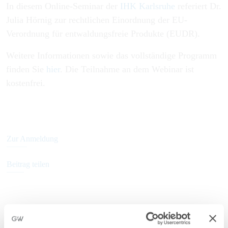
In diesem Online-Seminar der
IHK Karlsruhe
referiert Dr.
Julia Hörnig zur rechtlichen Einordnung der EU-
Verordnung für entwaldungsfreie Produkte (EUDR).
Weitere Informationen sowie das vollständige Programm
finden Sie
hier
. Die Teilnahme an dem Webinar ist
kostenfrei.
Zur Anmeldung
Beitrag teilen