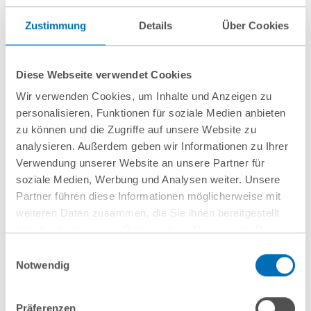
Zustimmung
Details
Über Cookies
Diese Webseite verwendet Cookies
nächste Veranstaltungen
Wir verwenden Cookies, um Inhalte und Anzeigen zu
personalisieren, Funktionen für soziale Medien anbieten
10
September
10
September
zu können und die Zugriffe auf unsere Website zu
2026
2026
analysieren. Außerdem geben wir Informationen zu Ihrer
Verwendung unserer Website an unsere Partner für
Hamburg
online
soziale Medien, Werbung und Analysen weiter. Unsere
Wenn Mitarbeitende
Entwaldungsfreie
Partner führen diese Informationen möglicherweise mit
weiteren Daten zusammen, die Sie ihnen bereitgestellt
gehen: Schutz vor
Lieferketten
haben oder die sie im Rahmen Ihrer Nutzung der Dienste
Know-how-Verlust
gesammelt haben. Sie geben Einwilligung zu unseren
Einwilligungsauswahl
aus arbeits- und IP-
Cookies, wenn Sie unsere Webseite weiterhin nutzen.
Notwendig
rechtlicher
Hinweis auf die Verarbeitung Ihrer personenbezogenen
Daten in den USA durch Google:
Indem Sie auf „Cookies
Perspektive
Präferenzen