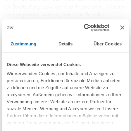
der Bereitstellung bzw. der Ausfuhr anordnen. Weiterhin
kann angeordnet werden, betroffene Produkte
zurückzunehmen oder aus dem Verkehr zu ziehen.
Befolgt ein Unternehmen eine derartige Anordnung
nicht, sieht die Verordnung Sanktionen vor, die
Zustimmung
Details
Über Cookies
„wirksam, verhältnismäßig und abschreckend“ sind.
Andere wichtige Vorschriften
Diese Webseite verwendet Cookies
Wir verwenden Cookies, um Inhalte und Anzeigen zu
International agierende Unternehmen mit
personalisieren, Funktionen für soziale Medien anbieten
Lieferverpflichtungen in die USA müssen außerdem
zu können und die Zugriffe auf unsere Website zu
insbesondere den Uyghur Forced Labour Prevention Act
analysieren. Außerdem geben wir Informationen zu Ihrer
Verwendung unserer Website an unsere Partner für
(UFLPA) berücksichtigen, der darauf abzielt, den Import
soziale Medien, Werbung und Analysen weiter. Unsere
von Produkten zu verhindern, die im Zusammenhang mit
Partner führen diese Informationen möglicherweise mit
Zwangsarbeit der Uiguren stehen und auch dann
weiteren Daten zusammen, die Sie ihnen bereitgestellt
Geltung beansprucht, wenn lediglich Vorprodukte in der
haben oder die sie im Rahmen Ihrer Nutzung der Dienste