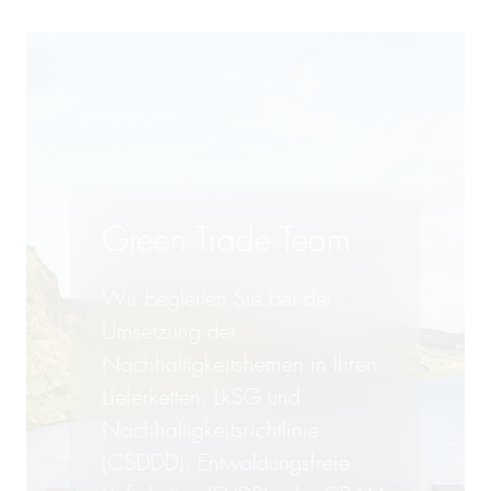
Green Trade Team
Wir begleiten Sie bei der
Umsetzung der
Nachhaltigkeitshemen in Ihren
Lieferketten. LkSG und
Nachhaltigkeits­richtlinie
(CSDDD), Entwaldungsfreie