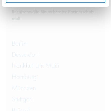
GvW Graf von Westphalen
Rechtsanwälte Steuerberater Partnerschaft
mbB
Berlin
Düsseldorf
Frankfurt am Main
Hamburg
München
Stuttgart
Brüssel