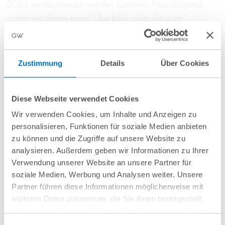
2023 verabschiedet werden konnten. Nachfolgend
geben wir Ihnen einen Überblick über die zum
1. Januar2024 in Kraft getretenen wesentlichen neuen
steuerlichen Regelungen:
Zustimmung
Details
Über Cookies
Änderungen bei der Zinsschranke (§ 4h
Diese Webseite verwendet Cookies
EStG, § 8a KStG)
Wir verwenden Cookies, um Inhalte und Anzeigen zu
personalisieren, Funktionen für soziale Medien anbieten
zu können und die Zugriffe auf unsere Website zu
Steuerliche Anpassungen an das MoPeG
analysieren. Außerdem geben wir Informationen zu Ihrer
Verwendung unserer Website an unsere Partner für
soziale Medien, Werbung und Analysen weiter. Unsere
Steuerliche Erleichterungen bei
Partner führen diese Informationen möglicherweise mit
Mitarbeiterkapitalbeteiligungen (§ 19a
weiteren Daten zusammen, die Sie ihnen bereitgestellt
haben oder die sie im Rahmen Ihrer Nutzung der Dienste
EStG)
gesammelt haben. Sie geben Einwilligung zu unseren