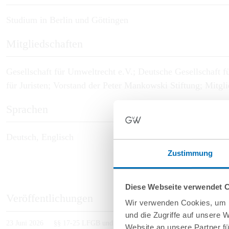
Studium in Berlin und Göttingen
Mitgliedschaften
Gesellschaft für Umweltrecht e.V.; Deutsche Gesellschaft 
für Juristen; Vorstand der Peter Mankowski Stiftung; Mitg
Sprachen
Deutsch, Englisch
Zustimmung
Diese Webseite verwendet 
Veröffentlichungen
Wir verwenden Cookies, um I
und die Zugriffe auf unsere 
23 Juni 2026
§§ 17-25 LFGB und Art. 15 und 20 der Lebensmittelbasisv
Website an unsere Partner fü