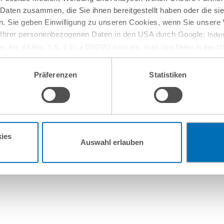
Lebensmittelrecht
 Daten zusammen, die Sie ihnen bereitgestellt haben oder die s
. Sie geben Einwilligung zu unseren Cookies, wenn Sie unsere 
g Ihrer personenbezogenen Daten in den USA durch Google:
Indem
em. Art. 49 Abs. 1 S. 1 lit. a DSGVO darin ein, dass Ihre Daten in den 
n Gerichtshof als ein Land mit einem nach EU-Standards unzureichen
Erweiterung des Schutzes geografi
isiko, dass Ihre Daten durch US-Behörden, zu Kontroll- und zu Überwa
Präferenzen
Statistiken
, verarbeitet werden können. Wenn Sie auf „Funktionelle Cookies ablehn
lung nicht statt.
ie in unseren
Nutzungsbedingungen & Datenschutz
.
ach Salmonellenverdacht
ies
Auswahl erlauben