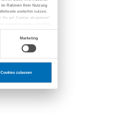
ie im Rahmen Ihrer Nutzung
Webseite weiterhin nutzen.
 Sie auf „Cookies akzeptieren“
USA verarbeitet werden. Die USA
dem Datenschutzniveau
scher Angaben
chungszwecken, gegebenenfalls
Marketing
en“ klicken, findet die
Cookies zulassen