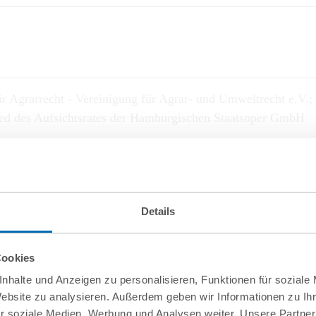
für Agrarrecht - Vereinigung für Agrar- und Umweltrecht e.V
lied des Aufsichtsrates der Hamburgischen Staatsoper GmbH
Details
Cookies
nhalte und Anzeigen zu personalisieren, Funktionen für soziale
Website zu analysieren. Außerdem geben wir Informationen zu I
erordnung, Verlag C.H.Beck
r soziale Medien, Werbung und Analysen weiter. Unsere Partner