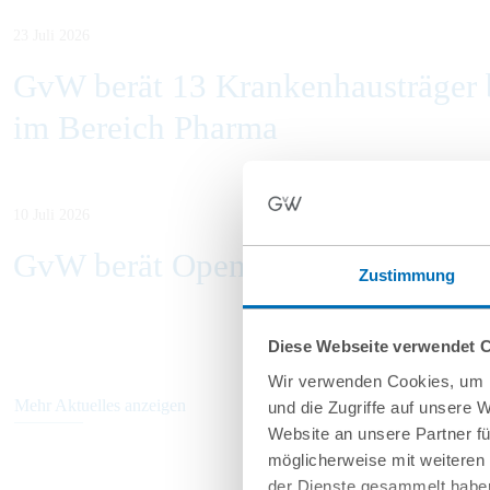
23 Juli 2026
GvW berät 13 Krankenhausträger b
im Bereich Pharma
10 Juli 2026
GvW berät Openlaw beim Erwerb v
Zustimmung
Diese Webseite verwendet 
Wir verwenden Cookies, um I
Mehr Aktuelles anzeigen
und die Zugriffe auf unsere 
Website an unsere Partner fü
möglicherweise mit weiteren
der Dienste gesammelt haben