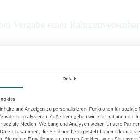
ei Vergabe einer Rahmenvereinbaru
on Firma.de aus der Insolvenz
Details
Cookies
nhalte und Anzeigen zu personalisieren, Funktionen für soziale
Website zu analysieren. Außerdem geben wir Informationen zu I
r soziale Medien, Werbung und Analysen weiter. Unsere Partner
 Daten zusammen, die Sie ihnen bereitgestellt haben oder die s
. Sie geben Einwilligung zu unseren Cookies, wenn Sie unsere 