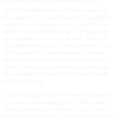
mit Neuzugang im Frankfurter Büro
Graf von Westphalen hat sein China-Team durch den
Neuzugang von Dr. Helena Wan-Rong Chang-Schöne
verstärkt. Frau Chang-Schöne ist ab 1. April 2011 im
Frankfurter Büro der Sozietät tätig. Mit ihr verfügt Graf
von Westphalen jetzt über drei deutsche, Chinesisch
sprechende Anwälte, die aus Frankfurt, München und
dem Shanghaier Büro heraus Mandanten in beiden
Ländern in deutsch-chinesischen Geschäftsaktivitäten
beraten. Damit trägt die Sozietät dem stark steigenden
Beratungsbedarf im Inbound- und Outbound-Geschäft
mit
China
Rechnung.
„Frau Dr. Chang-Schöne ist eine weitere Verstärkung für
unser bereits sehr leistungsfähiges China-Team“, sagt
Managing Partner
Christof Kleinmann
. „Durch diesen
Neuzugang versprechen wir uns nachhaltige Impulse für