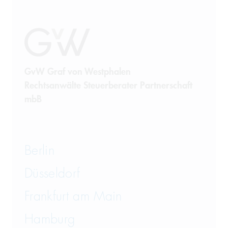
Sanierung
Sanktionsrecht
Steuerrecht
GvW Graf von Westphalen
Rechtsanwälte Steuerberater Partnerschaft
Telekommunikation
mbB
Transportrecht und Lagerrecht
Vergaberecht
Berlin
Versicherungsrecht
Düsseldorf
Vertriebsrecht
Frankfurt am Main
Wirtschaftsrecht
Hamburg