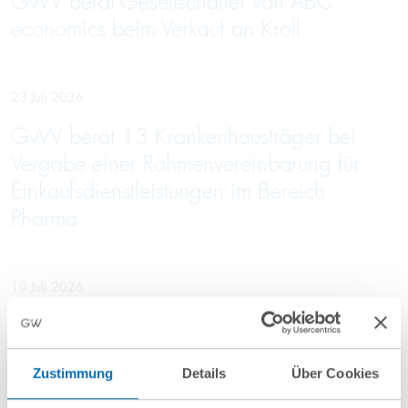
GvW berät Gesellschafter von ABC
economics beim Verkauf an Kroll
23 Juli 2026
GvW berät 13 Krankenhausträger bei
Vergabe einer Rahmenvereinbarung für
Einkaufsdienstleistungen im Bereich
Pharma
10 Juli 2026
GvW berät Openlaw beim Erwerb von
Firma.de aus der Insolvenz
Zustimmung
Details
Über Cookies