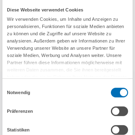
Diese Webseite verwendet Cookies
Mehr Aktuelles anzeigen
Wir verwenden Cookies, um Inhalte und Anzeigen zu
personalisieren, Funktionen für soziale Medien anbieten
zu können und die Zugriffe auf unsere Website zu
analysieren. Außerdem geben wir Informationen zu Ihrer
Verwendung unserer Website an unsere Partner für
soziale Medien, Werbung und Analysen weiter. Unsere
Partner führen diese Informationen möglicherweise mit
weiteren Daten zusammen, die Sie ihnen bereitgestellt
haben oder die sie im Rahmen Ihrer Nutzung der Dienste
gesammelt haben. Sie geben Einwilligung zu unseren
Einwilligungsauswahl
Cookies, wenn Sie unsere Webseite weiterhin nutzen.
Notwendig
Hinweis auf die Verarbeitung Ihrer personenbezogenen
Daten in den USA durch Google:
Indem Sie auf „Cookies
Präferenzen
akzeptieren“ klicken, willigen Sie zugleich gem. Art. 49 Abs. 1
S. 1 lit. a DSGVO darin ein, dass Ihre Daten in den USA
weitere Referenzen
verarbeitet werden. Die USA werden derzeit vom Europäischen
Statistiken