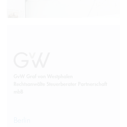
Produkthaftung
Prozessführung
Restrukturierung und
Sanierung
Sanktionsrecht
Steuerrecht
GvW Graf von Westphalen
Rechtsanwälte Steuerberater Partnerschaft
Telekommunikation
mbB
Transportrecht und Lagerrecht
Vergaberecht
Berlin