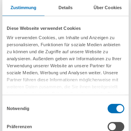
Zustimmung
Details
Über Cookies
GvW berät Openlaw beim Erwerb von
Firma.de aus der Insolvenz
Diese Webseite verwendet Cookies
Wir verwenden Cookies, um Inhalte und Anzeigen zu
personalisieren, Funktionen für soziale Medien anbieten
zu können und die Zugriffe auf unsere Website zu
Mehr Aktuelles anzeigen
analysieren. Außerdem geben wir Informationen zu Ihrer
Verwendung unserer Website an unsere Partner für
soziale Medien, Werbung und Analysen weiter. Unsere
Partner führen diese Informationen möglicherweise mit
weiteren Daten zusammen, die Sie ihnen bereitgestellt
haben oder die sie im Rahmen Ihrer Nutzung der Dienste
gesammelt haben. Sie geben Einwilligung zu unseren
Einwilligungsauswahl
Cookies, wenn Sie unsere Webseite weiterhin nutzen.
Notwendig
Hinweis auf die Verarbeitung Ihrer personenbezogenen
Daten in den USA durch Google:
Indem Sie auf „Cookies
Präferenzen
akzeptieren“ klicken, willigen Sie zugleich gem. Art. 49 Abs. 1