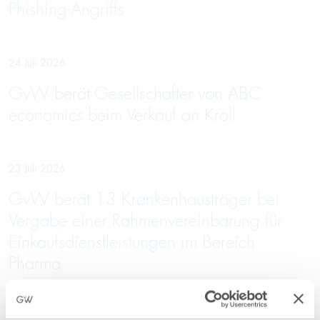
Phishing-Angriffs
24 Juli 2026
GvW berät Gesellschafter von ABC
economics beim Verkauf an Kroll
23 Juli 2026
GvW berät 13 Krankenhausträger bei
Vergabe einer Rahmenvereinbarung für
Einkaufsdienstleistungen im Bereich
Pharma
10 Juli 2026