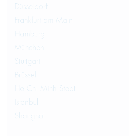
Versicherungsrecht
Düsseldorf
Vertriebsrecht
Frankfurt am Main
Wirtschaftsrecht
Hamburg
München
Wirtschaftsstrafrecht und
Steuerstrafrecht
Stuttgart
Brüssel
Ho Chi Minh Stadt
Istanbul
Shanghai