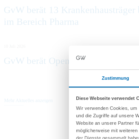
GvW berät 13 Krankenhausträger b
im Bereich Pharma
10 Juli 2026
GvW berät Openlaw beim Erwerb v
Zustimmung
Diese Webseite verwendet 
Mehr Aktuelles anzeigen
Wir verwenden Cookies, um I
und die Zugriffe auf unsere 
Website an unsere Partner fü
möglicherweise mit weiteren
der Dienste gesammelt haben