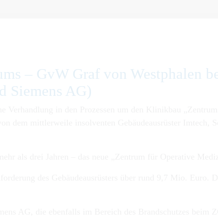
ums – GvW Graf von Westphalen beg
nd Siemens AG)
che Verhandlung in den Prozessen um den Klinikbau „Zentrum
 von dem mittlerweile insolventen Gebäudeausrüster Imtech, 
hr als drei Jahren – das neue „Zentrum für Operative Medizi
hnforderung des Gebäudeausrüsters über rund 9,7 Mio. Euro
mens AG, die ebenfalls im Bereich des Brandschutzes beim Z