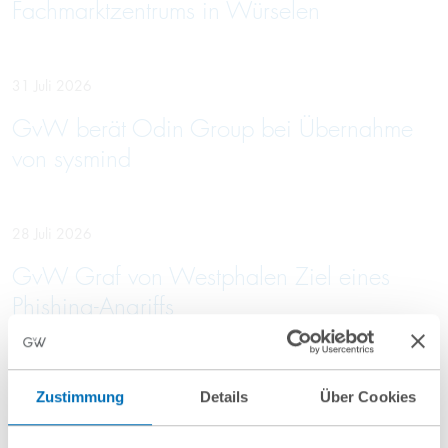
Fachmarktzentrums in Würselen
31 Juli 2026
GvW berät Odin Group bei Übernahme
von sysmind
28 Juli 2026
GvW Graf von Westphalen Ziel eines
Phishing-Angriffs
24 Juli 2026
Zustimmung
Details
Über Cookies
GvW berät Gesellschafter von ABC