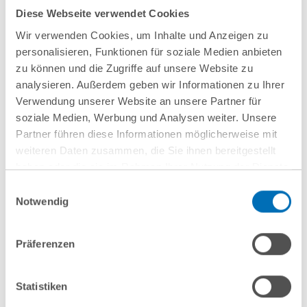
economics beim Verkauf an Kroll
Diese Webseite verwendet Cookies
Wir verwenden Cookies, um Inhalte und Anzeigen zu
personalisieren, Funktionen für soziale Medien anbieten
23 Juli 2026
zu können und die Zugriffe auf unsere Website zu
GvW berät 13 Krankenhausträger bei
analysieren. Außerdem geben wir Informationen zu Ihrer
Verwendung unserer Website an unsere Partner für
Vergabe einer Rahmenvereinbarung für
soziale Medien, Werbung und Analysen weiter. Unsere
Einkaufsdienstleistungen im Bereich
Partner führen diese Informationen möglicherweise mit
Pharma
weiteren Daten zusammen, die Sie ihnen bereitgestellt
haben oder die sie im Rahmen Ihrer Nutzung der Dienste
gesammelt haben. Sie geben Einwilligung zu unseren
Einwilligungsauswahl
10 Juli 2026
Cookies, wenn Sie unsere Webseite weiterhin nutzen.
Notwendig
Hinweis auf die Verarbeitung Ihrer personenbezogenen
GvW berät Openlaw beim Erwerb von
Daten in den USA durch Google:
Indem Sie auf „Cookies
Präferenzen
Firma.de aus der Insolvenz
akzeptieren“ klicken, willigen Sie zugleich gem. Art. 49 Abs. 1
S. 1 lit. a DSGVO darin ein, dass Ihre Daten in den USA
verarbeitet werden. Die USA werden derzeit vom Europäischen
Statistiken
Gerichtshof als ein Land mit einem nach EU-Standards