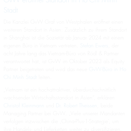
GvW eröffnet Standort in Ho Chi Minh
Stadt
Die Kanzlei GvW Graf von Westphalen eröffnet einen
weiteren Standort in Asien: Zusätzlich zu ihrem Standort
in Shanghai ist die Sozietät ab Januar 2024 mit einem
eigenen Büro in Vietnam vertreten.
Stefan Ewers
, der
acht Jahre lang das Vietnam-Büro von Rödl & Partner
verantwortet hat, ist GvW im Oktober 2023 als Equity
Partner beigetreten und wird das neue
GvW-Büro in Ho
Chi Minh Stadt
leiten.
„Vietnam ist ein hochattraktiver, überdurchschnittlich
wachsender Wirtschaftsstandort in Asien“, erklären
Christof Kleinmann
und
Dr. Robert Theissen
, beide
Managing Partner bei GvW. „Viele unserer Mandanten
verfolgen inzwischen die ,China-Plus-1-Strategie‘, um
ihre Handels- und Lieferketten weiter zu diversifizieren.