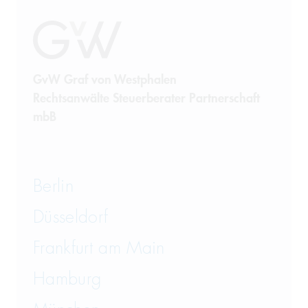
Sanierung
Sanktionsrecht
Steuerrecht
GvW Graf von Westphalen
Rechtsanwälte Steuerberater Partnerschaft
Telekommunikation
mbB
Transportrecht und Lagerrecht
Vergaberecht
Berlin
Versicherungsrecht
Düsseldorf
Vertriebsrecht
Frankfurt am Main
Wirtschaftsrecht
Hamburg